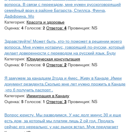
вопроса. В связи с переездом, мне нужен русскоговорящий
семейный врач в районе Батарста, Стиллса, Финча,
Даффрина. Мо
Категория:
Красота и здоровье
Оценка:
4
Голосов:
2
Ответов:
4
Провинция: NS
Здравствуйте! Может быть, кто-то поможет в решении моего
вопроса. Мне нужен нотариус, говорящий по-русски, который
делает доверенности с переводом на русский язык. Буду
Категория:
Юридическая консультация
Оценка:
0
Голосов:
0
Ответов:
2
Провинция: NS
Я замужем за канадцем 2года и 4мес. Живу в Канаде .Имеи
документ резидента.Сколько мне лет нужно прожить в Канаде
,что б получить паспорт .
Категория:
Иммиграция в Канаду
Оценка:
5
Голосов:
1
Ответов:
3
Провинция: NS
Вопрос юристу. Мы разводимся. У нас долг минус 30 и еще
есть дом, за который мы платим лишь 2 ой год. Продать
сейчас его нереально: у нас рынок встал. Муж предлагает