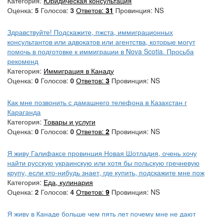
Категория:
Юридическая консультация
Оценка:
5
Голосов:
3
Ответов:
31
Провинция: NS
Здравствуйте! Подскажите, пжста, иммиграционных
консультантов или адвокатов или агентства, которые могут
помочь в подготовке к иммиграции в Nova Scotia. Просьба
рекоменд
Категория:
Иммиграция в Канаду
Оценка:
0
Голосов:
0
Ответов:
3
Провинция: NS
Как мне позвонить с дамашнего телефона в Казахстан г
Караганда
Категория:
Товары и услуги
Оценка:
0
Голосов:
0
Ответов:
2
Провинция: NS
Я живу Галифаксе провинция Новая Шотладия, очень хочу
найти русскую украинскую или хотя бы польскую гречневую
крупу, если кто-нибудь знает, где купить, подскажите мне пож
Категория:
Еда, кулинария
Оценка:
2
Голосов:
4
Ответов:
9
Провинция: NS
Я живу в Канаде больше чем пять лет почему мне не дают