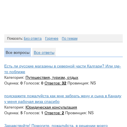
Показать:
Без ответа
Горячee
По темам
Все вопросы
Все ответы
Есть ли русские магазины в северной части Калгари? Или где-
то поближе
Категория:
Путешествия, туризм, отдых
Оценка:
0
Голосов:
0
Ответов:
32
Провинция: NS
подскажите пожалуйста как мне забрать жену и сына в Канаду
у меня рабочая виза спасибо
Категория:
Юридическая консультация
Оценка:
5
Голосов:
1
Ответов:
2
Провинция: NS
Здравствуйте! Помогите, пожалуйста, в решении моего