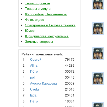
Темы о проекте
Товары и услуги
Философия, Непознанное
Фото, видео
Электроника и Бытовая техника
Юмор
Юридическая консультация
Золотые вопросы
Рейтинг пользователей:
1
Сергей
79175
2
Аlina
44298
3
Пётр
35572
4
pol
30443
5
Аурика Карасева
25559
6
Cvеtа
21516
7
lada
20431
8
Пётр
18384
9
.
15262