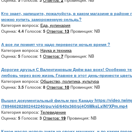
Оценка:
5
Голосов:
3
Ответов:
2
Провинция: NB
Кто знает, напишите, пожалуйста, в каком магазине в районе
можно купить замороженную сельдь?
Категория вопроса:
Еда, кулинария
Оценка:
4.4
Голосов:
5
Ответов:
13
Провинция: NB
А все ли помнят что надо перевести ночью время ?
Категория вопроса:
Наука и техника
Оценка:
5
Голосов:
1
Ответов:
7
Провинция: NB
Дорогие друзья С Валентиновым Днём вас всех! Особенно те
любовь через всю жизнь Главное в этот день-принести цвет
Категория вопроса:
Общество, политика, культура
Оценка:
3.5
Голосов:
8
Ответов:
10
Провинция: NB
Вышел документальный фильм про Канаду https://video.twim
/789466282802442240/pu/vid/640x360/pj4O5MksLxlN7XPm.mp4
Категория вопроса:
Телевидение
Оценка:
5
Голосов:
3
Ответов:
19
Провинция: NB
Какое масло используете на своих машинах, и по каким пара