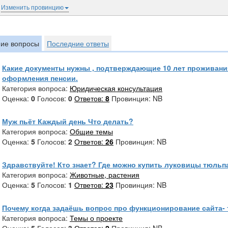
Изменить провинцию
ие вопросы
Последние ответы
Какие документы нужны , подтверждающие 10 лет проживания
оформления пенсии.
Категория вопроса:
Юридическая консультация
Оценка:
0
Голосов:
0
Ответов:
8
Провинция: NB
Муж пьёт Каждый день Что делать?
Категория вопроса:
Общие темы
Оценка:
5
Голосов:
2
Ответов:
26
Провинция: NB
Здравствуйте! Кто знает? Где можно купить луковицы тюльп
Категория вопроса:
Животные, растения
Оценка:
5
Голосов:
1
Ответов:
23
Провинция: NB
Почему когда задаёшь вопрос про функционирование сайта- 
Категория вопроса:
Темы о проекте