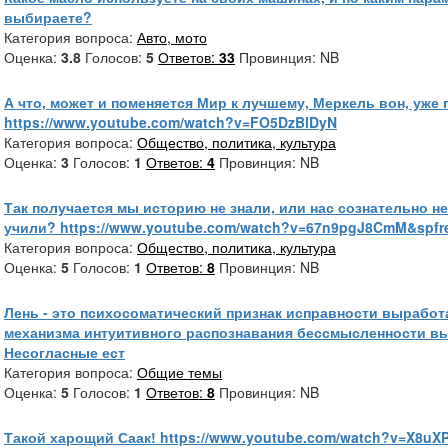
выбираете?
Категория вопроса:
Авто, мото
Оценка:
3.8
Голосов:
5
Ответов:
33
Провинция: NB
А что, может и поменяется Мир к лучшему, Меркель вон, уже
https://www.youtube.com/watch?v=FO5DzBlDyN
Категория вопроса:
Общество, политика, культура
Оценка:
3
Голосов:
1
Ответов:
4
Провинция: NB
Так получается мы историю не знали, или нас сознательно н
учили? https://www.youtube.com/watch?v=67n9pgJ8CmM&spfr
Категория вопроса:
Общество, политика, культура
Оценка:
5
Голосов:
1
Ответов:
8
Провинция: NB
Лень - это психосоматический признак исправности выработ
механизма интуитивного распознавания бессмысленности в
Несогласные ест
Категория вопроса:
Общие темы
Оценка:
5
Голосов:
1
Ответов:
8
Провинция: NB
Такой харощий Саак! https://www.youtube.com/watch?v=X8uX