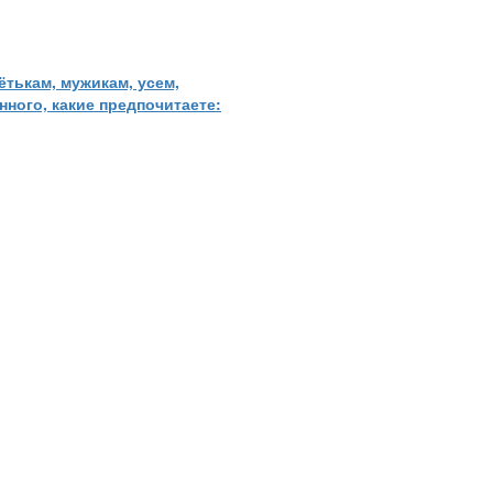
ётькам, мужикам, усем,
нного, какие предпочитаете: