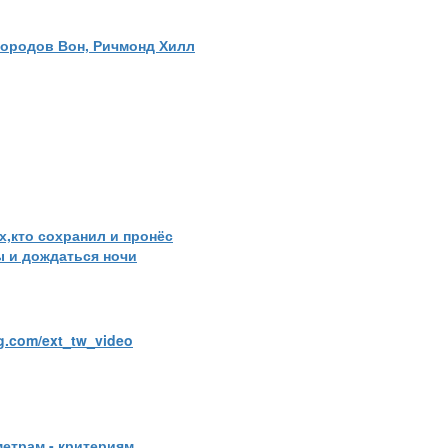
 городов Вон, Ричмонд Хилл
х,кто сохранил и пронёс
ы и дождаться ночи
g.com/ext_tw_video
метрам - критериям