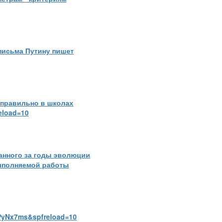
 письма Путину пишет
еправильно в школах
eload=10
анного за годы эволюции
ыполняемой работы
PyNx7ms&spfreload=10