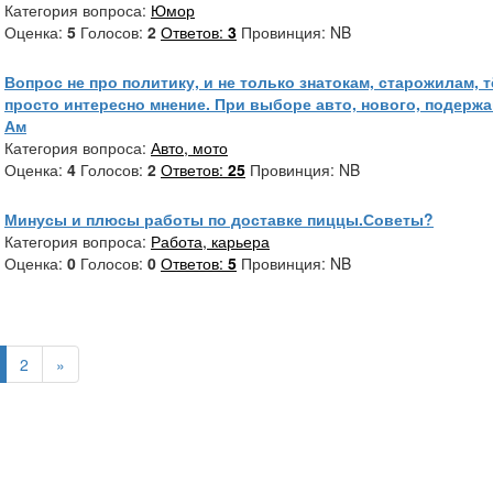
Категория вопроса:
Юмор
Оценка:
5
Голосов:
2
Ответов:
3
Провинция: NB
Вопрос не про политику, и не только знатокам, старожилам, т
просто интересно мнение. При выборе авто, нового, подержа
Ам
Категория вопроса:
Авто, мото
Оценка:
4
Голосов:
2
Ответов:
25
Провинция: NB
Минусы и плюсы работы по доставке пиццы.Советы?
Категория вопроса:
Работа, карьера
Оценка:
0
Голосов:
0
Ответов:
5
Провинция: NB
2
»