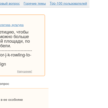
новый вопрос
Горячие темы
Top-100 пользователей
литика, культура
петицию, чтобы
 можно больше
ей площади, по
обели.
---------------------
or-j-k-rowling-to-
ign
Нарушение!
вопрос
 в ее особняке