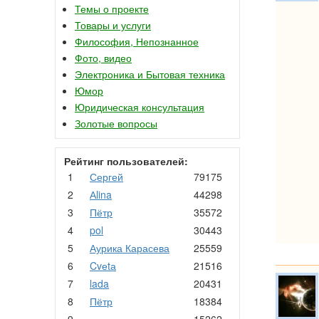
Темы о проекте
Товары и услуги
Философия, Непознанное
Фото, видео
Электроника и Бытовая техника
Юмор
Юридическая консультация
Золотые вопросы
Рейтинг пользователей:
1
Сергей
79175
2
Аlina
44298
3
Пётр
35572
4
pol
30443
5
Аурика Карасева
25559
6
Cvеtа
21516
7
lada
20431
8
Пётр
18384
9
.
15262