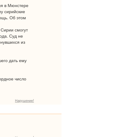
ия в Мюнстере
му сирийские
ощь. Об этом
 Сирии смогут
ода. Суд не
рнувшихся из
шего дать ему
ордное число
Нарушение!