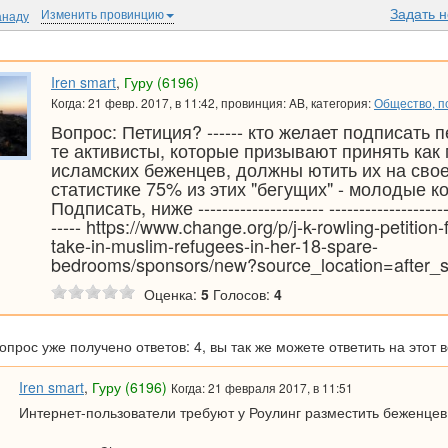
Задать 
Изменить провинцию
анаду
Iren smart
,
Гуру (6196)
Когда: 21 февр. 2017, в 11:42, провинция: AB, категория:
Общество, по
Вопрос: Петиция? ------ кто желает подписать 
те активисты, которые призывают принять как
исламских беженцев, должны ютить их на сво
статистике 75% из этих "бегущих" - молодые к
Подписать, ниже --------------------- ---------------------
----- https://www.change.org/p/j-k-rowling-petition-f
take-in-muslim-refugees-in-her-18-spare-
bedrooms/sponsors/new?source_location=after_s
Оценка:
5
Голосов:
4
вопрос уже получено ответов: 4, вы так же можете ответить на этот 
Iren smart
,
Гуру (6196)
Когда: 21 февраля 2017, в 11:51
Интернет-пользователи требуют у Роулинг разместить беженцев