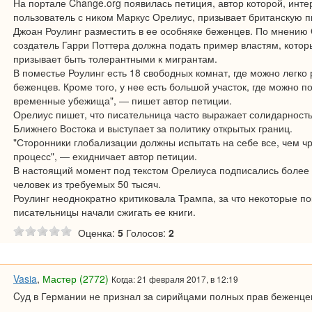
На портале Change.org появилась петиция, автор которой, инте
пользователь с ником Маркус Орелиус, призывает британскую 
Джоан Роулинг разместить в ее особняке беженцев. По мнению
создатель Гарри Поттера должна подать пример властям, котор
призывает быть толерантными к мигрантам.
В поместье Роулинг есть 18 свободных комнат, где можно легко 
беженцев. Кроме того, у нее есть большой участок, где можно п
временные убежища", — пишет автор петиции.
Орелиус пишет, что писательница часто выражает солидарност
Ближнего Востока и выступает за политику открытых границ.
"Сторонники глобализации должны испытать на себе все, чем чр
процесс", — ехидничает автор петиции.
В настоящий момент под текстом Орелиуса подписались более 
человек из требуемых 50 тысяч.
Роулинг неоднократно критиковала Трампа, за что некоторые п
писательницы начали сжигать ее книги.
Оценка:
5
Голосов:
2
Vasia
,
Мастер (2772)
Когда: 21 февраля 2017, в 12:19
Cуд в Германии не признал за сирийцами полных прав беженце