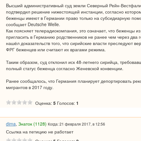
Bысший административный суд земли Северный Рейн-Вестфал
подтвердил решение нижестоящей инстанции, согласно которо
беженцы имеют в Германии право только на субсидиарную пом
сообщает Deutsche Welle.
Как поясняет телерадиокомпания, это означает, что беженцы из
пригласить в Германию родственников не ранее чем через два г
нашёл доказательств того, что сирийские власти преследуют ве
ФРГ беженцев или считают их врагами режима.
Таким образом, суд отклонил иск 48-летнего сирийца, требовав
полный статус беженца согласно Женевской конвенции.
Ранее сообщалось, что Германия планирует депортировать рек
мигрантов в 2017 году.
Оценка:
5
Голосов:
1
dima
,
Знаток (1128)
Когда: 21 февраля 2017, в 12:56
Ссылка на петицию не работает