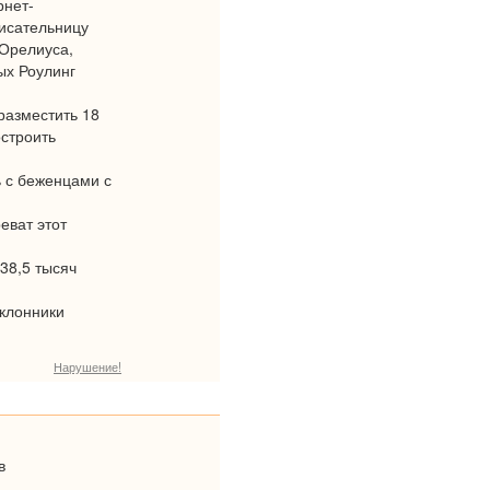
рнет-
писательницу
 Орелиуса,
ых Роулинг
разместить 18
остроить
ь с беженцами с
еват этот
38,5 тысяч
оклонники
Нарушение!
в