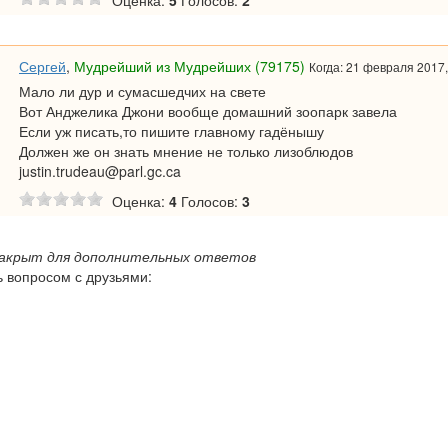
Оценка:
5
Голосов:
2
Сергей
,
Мудрейший из Мудрейших (79175)
Когда: 21 февраля 2017,
Мало ли дур и сумасшедчих на свете
Вот Анджелика Джони вообще домашний зоопарк завела
Если уж писать,то пишите главному гадёнышу
Должен же он знать мнение не только лизоблюдов
justin.trudeau@parl.gc.ca
Оценка:
4
Голосов:
3
закрыт для дополнительных ответов
 вопросом с друзьями: