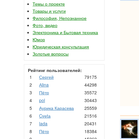
Темы о проекте
Товары и услуги
Философия, Непознанное
Фото, видео
Электроника и Бытовая техника
Юмор
Юридическая консультация
Золотые вопросы
Рейтинг пользователей:
1
Сергей
79175
2
Аlina
44298
3
Пётр
35572
4
pol
30443
5
Аурика Карасева
25559
6
Cvеtа
21516
7
lada
20431
8
Пётр
18384
9
.
15262