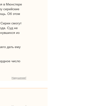
ия в Мюнстере
му сирийские
ощь. Об этом
 Сирии смогут
ода. Суд не
рнувшихся из
шего дать ему
ордное число
Нарушение!