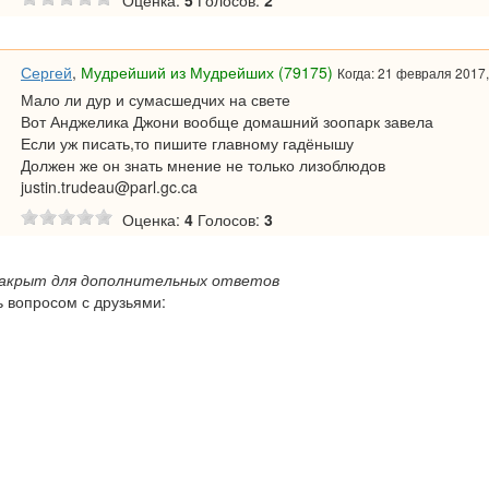
Оценка:
5
Голосов:
2
Сергей
,
Мудрейший из Мудрейших (79175)
Когда: 21 февраля 2017,
Мало ли дур и сумасшедчих на свете
Вот Анджелика Джони вообще домашний зоопарк завела
Если уж писать,то пишите главному гадёнышу
Должен же он знать мнение не только лизоблюдов
justin.trudeau@parl.gc.ca
Оценка:
4
Голосов:
3
закрыт для дополнительных ответов
 вопросом с друзьями: