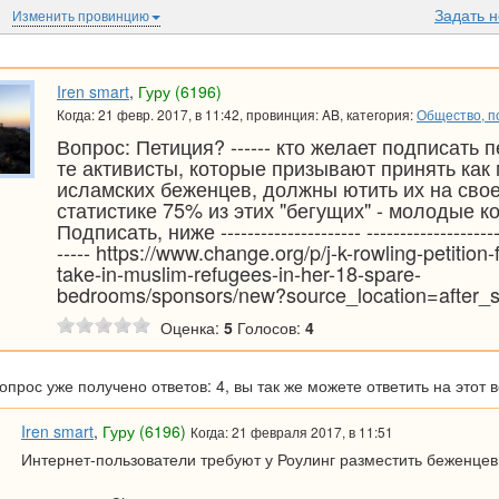
Задать 
Изменить провинцию
Iren smart
,
Гуру (6196)
Когда: 21 февр. 2017, в 11:42, провинция: AB, категория:
Общество, по
Вопрос: Петиция? ------ кто желает подписать 
те активисты, которые призывают принять как
исламских беженцев, должны ютить их на сво
статистике 75% из этих "бегущих" - молодые к
Подписать, ниже --------------------- ---------------------
----- https://www.change.org/p/j-k-rowling-petition-f
take-in-muslim-refugees-in-her-18-spare-
bedrooms/sponsors/new?source_location=after_s
Оценка:
5
Голосов:
4
вопрос уже получено ответов: 4, вы так же можете ответить на этот 
Iren smart
,
Гуру (6196)
Когда: 21 февраля 2017, в 11:51
Интернет-пользователи требуют у Роулинг разместить беженцев