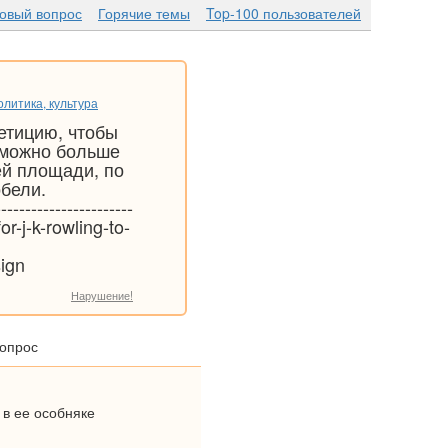
новый вопрос
Горячие темы
Top-100 пользователей
литика, культура
петицию, чтобы
 можно больше
ей площади, по
обели.
---------------------
or-j-k-rowling-to-
ign
Нарушение!
вопрос
 в ее особняке