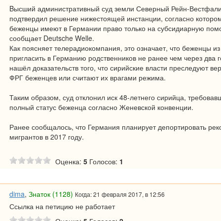
Bысший административный суд земли Северный Рейн-Вестфал
подтвердил решение нижестоящей инстанции, согласно которо
беженцы имеют в Германии право только на субсидиарную пом
сообщает Deutsche Welle.
Как поясняет телерадиокомпания, это означает, что беженцы из
пригласить в Германию родственников не ранее чем через два г
нашёл доказательств того, что сирийские власти преследуют ве
ФРГ беженцев или считают их врагами режима.
Таким образом, суд отклонил иск 48-летнего сирийца, требовав
полный статус беженца согласно Женевской конвенции.
Ранее сообщалось, что Германия планирует депортировать рек
мигрантов в 2017 году.
Оценка:
5
Голосов:
1
dima
,
Знаток (1128)
Когда: 21 февраля 2017, в 12:56
Ссылка на петицию не работает