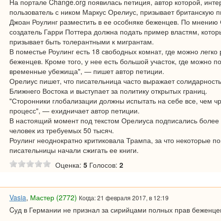
На портале Change.org появилась петиция, автор которой, инте
пользователь с ником Маркус Орелиус, призывает британскую 
Джоан Роулинг разместить в ее особняке беженцев. По мнению
создатель Гарри Поттера должна подать пример властям, котор
призывает быть толерантными к мигрантам.
В поместье Роулинг есть 18 свободных комнат, где можно легко 
беженцев. Кроме того, у нее есть большой участок, где можно п
временные убежища", — пишет автор петиции.
Орелиус пишет, что писательница часто выражает солидарност
Ближнего Востока и выступает за политику открытых границ.
"Сторонники глобализации должны испытать на себе все, чем чр
процесс", — ехидничает автор петиции.
В настоящий момент под текстом Орелиуса подписались более 
человек из требуемых 50 тысяч.
Роулинг неоднократно критиковала Трампа, за что некоторые п
писательницы начали сжигать ее книги.
Оценка:
5
Голосов:
2
Vasia
,
Мастер (2772)
Когда: 21 февраля 2017, в 12:19
Cуд в Германии не признал за сирийцами полных прав беженце