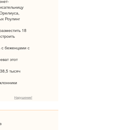
рнет-
писательницу
 Орелиуса,
ых Роулинг
разместить 18
остроить
ь с беженцами с
еват этот
38,5 тысяч
оклонники
Нарушение!
в