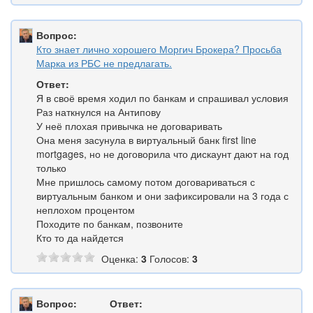
Вопрос:
Кто знает лично хорошего Моргич Брокера? Просьба
Марка из РБС не предлагать.
Ответ:
Я в своё время ходил по банкам и спрашивал условия
Раз наткнулся на Антипову
У неё плохая привычка не договаривать
Она меня засунула в виртуальный банк first line
mortgages, но не договорила что дискаунт дают на год
только
Мне пришлось самому потом договариваться с
виртуальным банком и они зафиксировали на 3 года с
неплохом процентом
Походите по банкам, позвоните
Кто то да найдется
Оценка:
3
Голосов:
3
Вопрос:
Ответ: