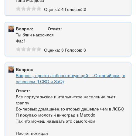
Оценка:
4
Голосов:
2
Вопрос:
Ответ:
Ты блин накосился
Фас!
Оценка:
3
Голосов:
3
Вопрос:
Вопрос ,, просто любопытствующий ....Онтарийцам , в
основном (LCBO и SaQ)
Ответ:
Все португальское и итальянское население пьёт
граппу
Во-первых домашнее,во вторых дешевле чем в ЛСБО
Я покупаю молотый виноград в Macedo
Так что можеш называть это самогоном
Насчёт полицая