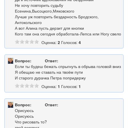
Не хочу повторить судьбу
Есенина,Высоцкого,Мяковского
Лучше уж повторить бездарность Бродского,
Антокольского
А вот Алина пусть дерзит для кнопки
Кого там она сегодня обработала-Лепса или Ногу свело
Оценка:
2
Голосов:
4
Вопрос:
Ответ:
Если ты будеш бежать спрыгнуть в обрыва головой вниз
Я обещаю не ставать на твоём пути
И старого дурачка Петра попридержу
Оценка:
1
Голосов:
1
Вопрос:
Ответ:
Орисуюсь
Орисуюсь
Что рисовать то?
твой портрет