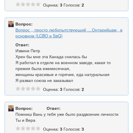
Оценка:
3
Голосов:
2
Вопрос:
Вопрос ,, просто любопытствующий ....Онтарийцам , в
основном (LCBO и SaQ)
Ответ:
Извини Петр
Хрен бы мне эта Канада снилась бы
Я работал в отделе на военном заводе, какая то
премия была ежемесячная,
женщины красивые и горячие, еда натуральная
Я развал союза не заказывал
Оценка:
3
Голосов:
2
Вопрос:
Ответ:
Помниш Вань у тебя уже было раздвоение личности
Ты и Вера
Оценка:
3
Голосов:
3