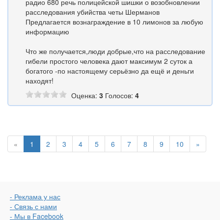
радио 680 речь полицейской шишки о возобновлении
расследования убийства четы Шерманов
Предлагается вознаграждение в 10 лимонов за любую
информацию
Что же получается,люди добрые,что на расследование
гибели простого человека дают максимум 2 суток а
богатого -по настоящему серьёзно да ещё и деньги
находят!
Оценка:
3
Голосов:
4
«
1
2
3
4
5
6
7
8
9
10
»
- Реклама у нас
- Связь с нами
- Мы в Facebook