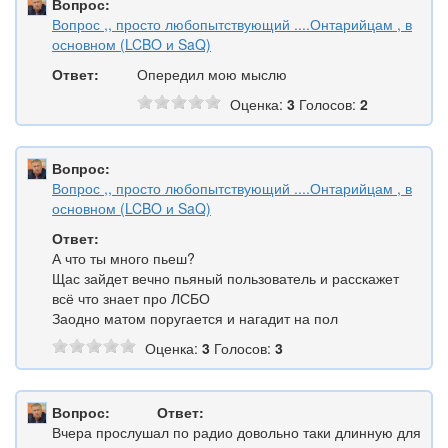
Вопрос:
Вопрос ,, просто любопытствующий ....Онтарийцам , в
основном (LCBO и SaQ)
Ответ:
Опередил мою мыслю
Оценка:
3
Голосов:
2
Вопрос:
Вопрос ,, просто любопытствующий ....Онтарийцам , в
основном (LCBO и SaQ)
Ответ:
А что ты много пьеш?
Щас зайдет вечно пьяный пользователь и расскажет
всё что знает про ЛСБО
Заодно матом поругается и нагадит на пол
Оценка:
3
Голосов:
3
Вопрос:
Ответ:
Вчера прослушал по радио довольно таки длинную для