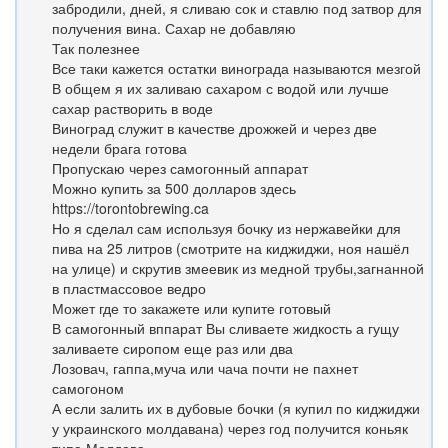
забродили, дней, я сливаю сок и ставлю под затвор для
получения вина. Сахар не добавляю
Так полезнее
Все таки кажется остатки винограда называются мезгой
В общем я их заливаю сахаром с водой или лучше
сахар растворить в воде
Виноград служит в качестве дрожжей и через две
недели брага готова
Пропускаю через самогонный аппарат
Можно купить за 500 долларов здесь
https://torontobrewing.ca
Но я сделал сам используя бочку из нержавейки для
пива на 25 литров (смотрите на киджиджи, ноя нашёл
на улице) и скрутив змеевик из медной трубы,загнанной
в пластмассовое ведро
Может где то закажете или купите готовый
В самогонный вппарат Вы сливаете жидкость а гущу
заливаете сиропом еще раз или два
Лозовач, гаппа,муча или чача почти не пахнет
самогоном
А если залить их в дубовые бочки (я купил по киджиджи
у украинского молдавана) через год получится коньяк
типа Молдова