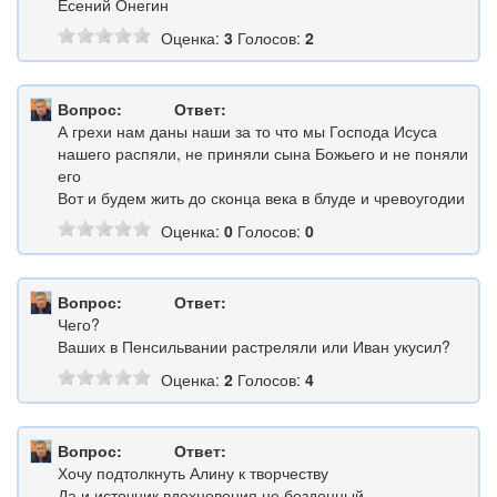
Есений Онегин
Оценка:
3
Голосов:
2
Вопрос:
Ответ:
А грехи нам даны наши за то что мы Господа Исуса
нашего распяли, не приняли сына Божьего и не поняли
его
Вот и будем жить до сконца века в блуде и чревоугодии
Оценка:
0
Голосов:
0
Вопрос:
Ответ:
Чего?
Ваших в Пенсильвании растреляли или Иван укусил?
Оценка:
2
Голосов:
4
Вопрос:
Ответ:
Хочу подтолкнуть Алину к творчеству
Да и источник вдохновения не бездонный