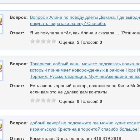
Вопрос:
Вопрос к Алине по поводу диеты Дюкана. Где выгодн
покупать ширатаки лапшу? Спасибо.
Ответ:
Я их покупала в т&т, как Алина и сказала.... "Резинов
Оценка:
5
Голосов:
3
Вопрос:
Товарисчи добрый день, можете подсказать врача-п
который принимает новорожденных в районе Норз Й
Торнхил. Русскоговорящий. Мужчина/женщина не ва
Ответ:
Есть очень хороший доктор, находится на Кил и Мей
если вам это не далеко дам контакты
Оценка:
0
Голосов:
0
Вопрос:
добрый вечер! не подскажите где можно купит косме
израильскую Кристина в торонто? спасибо большое!
Ответ:
Косметолог, Элла, ее продает 416 819 2618