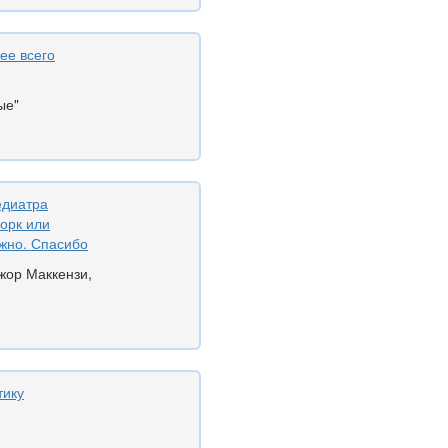
ее всего
ые"
едиатра
орк или
жно. Спасибо
жор Маккензи,
тику