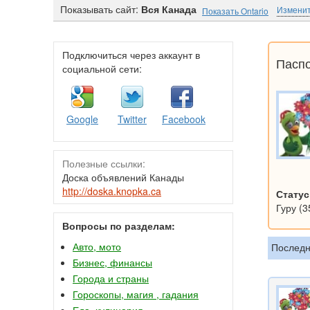
Показывать сайт:
Вся Канада
Изменит
Показать Ontario
Подключиться через аккаунт в
Паспо
социальной сети:
Google
Twitter
Facebook
Полезные ссылки:
Доска объявлений Канады
http://doska.knopka.ca
Статус
Гуру (3
Вопросы по разделам:
Авто, мото
Последн
Бизнес, финансы
Города и страны
Гороскопы, магия , гадания
Еда, кулинария