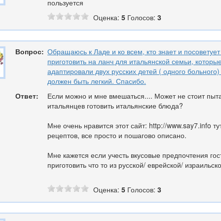
пользуется
Оценка:
5
Голосов:
3
Вопрос:
Обращаюсь к Ладе и ко всем, кто знает и посоветует 
приготовить на ланч для итальянской семьи, которы
адаптировали двух русских детей ( одного больного)
должен быть легкий. Спасибо.
Ответ:
Если можно и мне вмешаться.... Может не стоит пыт
итальянцев готовить итальянские блюда?
Мне очень нравится этот сайт: http://www.say7.info ту
рецептов, все просто и пошагово описано.
Мне кажется если учесть вкусовые предпочтения го
приготовить что то из русской/ еврейской/ израильск
Оценка:
5
Голосов:
3