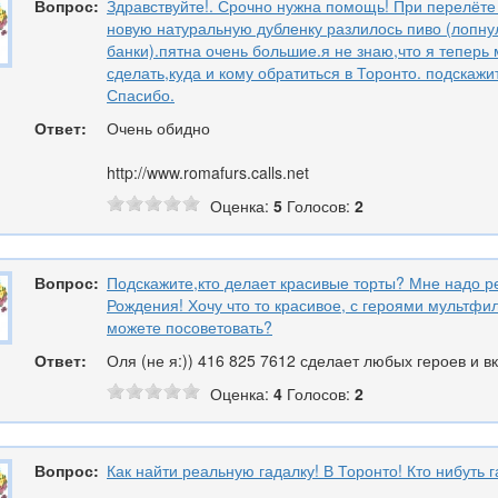
Вопрос:
Здравствуйте!. Срочно нужна помощь! При перелёте
новую натуральную дубленку разлилось пиво (лопну
банки).пятна очень большие.я не знаю,что я теперь 
сделать,куда и кому обратиться в Торонто. подскажите,
Спасибо.
Ответ:
Очень обидно
http://www.romafurs.calls.net
Оценка:
5
Голосов:
2
Вопрос:
Подскажите,кто делает красивые торты? Мне надо р
Рождения! Хочу что то красивое, с героями мультфил
можете посоветовать?
Ответ:
Оля (не я:)) 416 825 7612 сделает любых героев и в
Оценка:
4
Голосов:
2
Вопрос:
Как найти реальную гадалку! В Торонто! Кто нибуть г