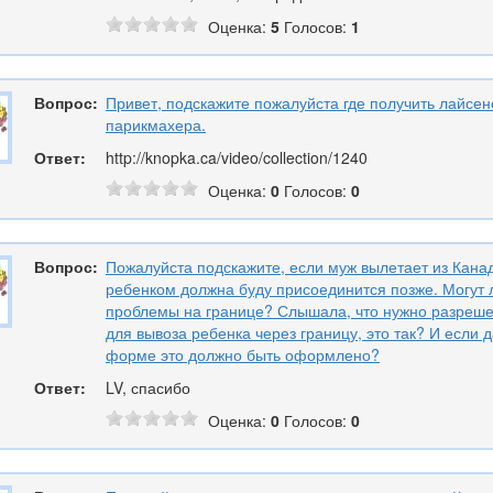
Оценка:
5
Голосов:
1
Вопрос:
Привет, подскажите пожалуйста где получить лайсен
парикмахера.
Ответ:
http://knopka.ca/video/collection/1240
Оценка:
0
Голосов:
0
Вопрос:
Пожалуйста подскажите, если муж вылетает из Канад
ребенком должна буду присоединится позже. Могут 
проблемы на границе? Слышала, что нужно разреше
для вывоза ребенка через границу, это так? И если д
форме это должно быть оформлено?
Ответ:
LV, спасибо
Оценка:
0
Голосов:
0