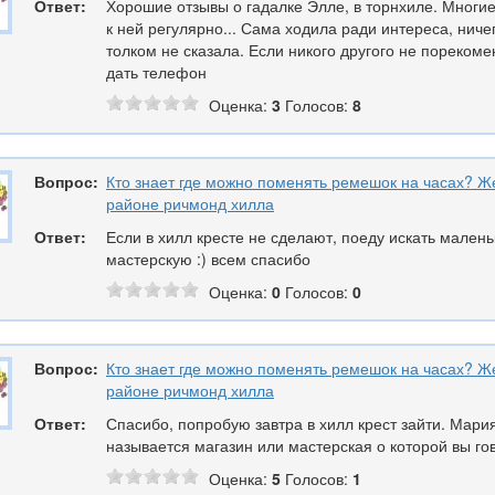
Ответ:
Хорошие отзывы о гадалке Элле, в торнхиле. Многие
к ней регулярно... Сама ходила ради интереса, ниче
толком не сказала. Если никого другого не пореком
дать телефон
Оценка:
3
Голосов:
8
Вопрос:
Кто знает где можно поменять ремешок на часах? Ж
районе ричмонд хилла
Ответ:
Если в хилл кресте не сделают, поеду искать мален
мастерскую :) всем спасибо
Оценка:
0
Голосов:
0
Вопрос:
Кто знает где можно поменять ремешок на часах? Ж
районе ричмонд хилла
Ответ:
Спасибо, попробую завтра в хилл крест зайти. Мария
называется магазин или мастерская о которой вы го
Оценка:
5
Голосов:
1