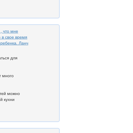
, что мне
е в свое время
 ребенка. Ланч
аться для
т много
стей можно
ой кухни