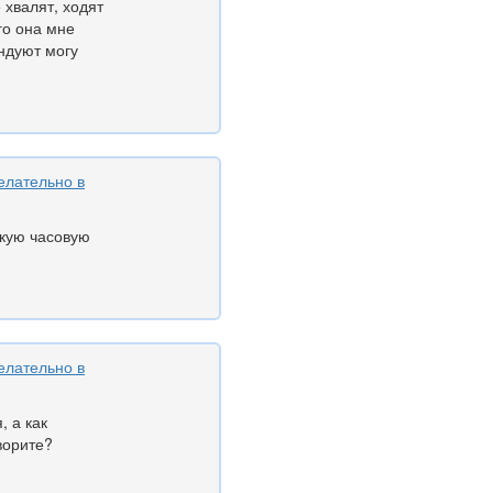
 хвалят, ходят
го она мне
ендуют могу
елательно в
ькую часовую
елательно в
, а как
ворите?