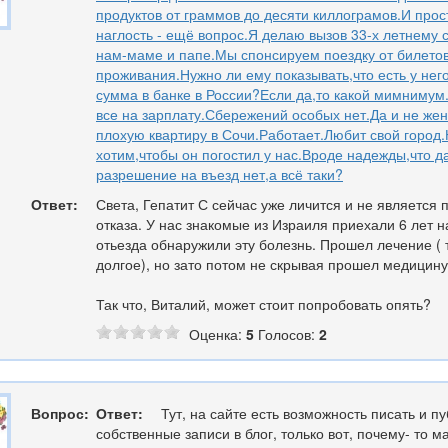
продуктов от граммов до десяти киллограмов.И прос
наглость - ещё вопрос.Я делаю вызов 33-х летнему сы
нам-маме и папе.Мы спонсируем поездку от билетов
проживания.Нужно ли ему показывать,что есть у него
сумма в банке в России?Если да,то какой мимнимум.
все на зарплату.Сбережений особых нет.Да и не же
плохую квартиру в Сочи.Работает.Любит свой город
хотим,чтобы он погостил у нас.Вроде надежды,что д
разрешение на въезд нет,а всё таки?
Ответ:
Света, Гепатит С сейчас уже личится и не является 
отказа. У нас знакомые из Израиля приехали 6 лет н
отьезда обнаружили эту болезнь. Прошел лечение ( 
долгое), но зато потом не скрывая прошел медицину
Так что, Виталий, может стоит попробовать опять?
Оценка:
5
Голосов:
2
Вопрос:
Ответ:
Тут, на сайте есть возможность писать и п
собственные записи в блог, только вот, почему- то м