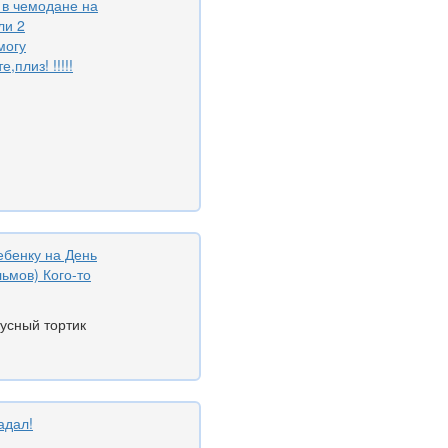
 в чемодане на
ли 2
могу
плиз! !!!!!
ебенку на День
ьмов) Кого-то
кусный тортик
адал!