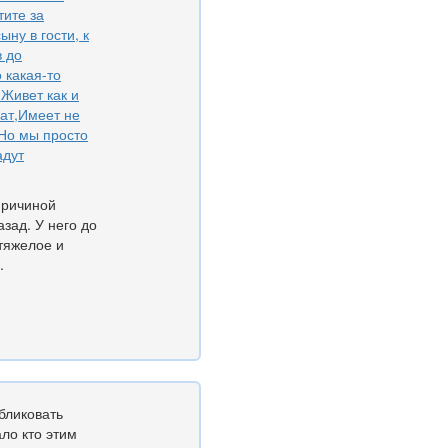
тите за
ну в гости, к
 до
 какая-то
Живет как и
нат,Имеет не
.Но мы просто
адут
причиной
азад. У него до
тяжелое и
.
убликовать
ало кто этим