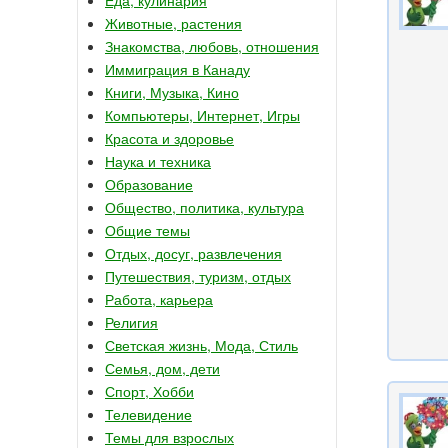
Животные, растения
Знакомства, любовь, отношения
Иммиграция в Канаду
Книги, Музыка, Кино
Компьютеры, Интернет, Игры
Красота и здоровье
Наука и техника
Образование
Общество, политика, культура
Общие темы
Отдых, досуг, развлечения
Путешествия, туризм, отдых
Работа, карьера
Религия
Светская жизнь, Мода, Стиль
Семья, дом, дети
Спорт, Хобби
Телевидение
Темы для взрослых