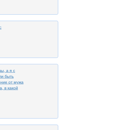
с
ы, а я с
ли быть
ние от мужа
а, в какой