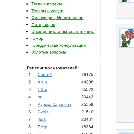
Темы о проекте
Товары и услуги
Философия, Непознанное
Фото, видео
Электроника и Бытовая техника
Юмор
Юридическая консультация
Золотые вопросы
Рейтинг пользователей:
1
Сергей
79175
2
Аlina
44298
3
Пётр
35572
4
pol
30443
5
Аурика Карасева
25559
6
Cvеtа
21516
7
lada
20431
8
Пётр
18384
9
.
15262