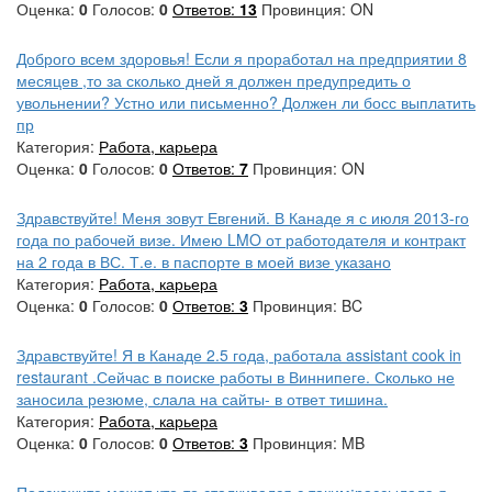
Оценка:
0
Голосов:
0
Ответов:
13
Провинция: ON
Доброго всем здоровья! Если я проработал на предприятии 8
месяцев ,то за сколько дней я должен предупредить о
увольнении? Устно или письменно? Должен ли босс выплатить
пр
Категория:
Работа, карьера
Оценка:
0
Голосов:
0
Ответов:
7
Провинция: ON
Здравствуйте! Меня зовут Евгений. В Канаде я с июля 2013-го
года по рабочей визе. Имею LMO от работодателя и контракт
на 2 года в ВС. Т.е. в паспорте в моей визе указано
Категория:
Работа, карьера
Оценка:
0
Голосов:
0
Ответов:
3
Провинция: BC
Здравствуйте! Я в Канаде 2.5 года, работала assistant cook in
restaurant .Сейчас в поиске работы в Виннипеге. Сколько не
заносила резюме, слала на сайты- в ответ тишина.
Категория:
Работа, карьера
Оценка:
0
Голосов:
0
Ответов:
3
Провинция: MB
Подскажите,может кто-то сталкивался с таким:рассылала я