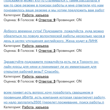
как-то свое резюме в поисках работы и мне ответили,что нам
понравилось ваше резюме и мы хотим предложить вам работ
Категория:
Работа, карьера
Оценка:
5
Голосов:
4
Ответов:
9
Провинция: ON
Доброго времени суток! Подскажите, пожалуйста, куда можно
обратиться по поводу волонтерской работы несколько часов в
день в целях улучшения английского. Жена ходит в ЛИНК
Категория:
Работа, карьера
Оценка:
5
Голосов:
1
Ответов:
3
Провинция: ON
Здравстуйте,подскажите пожалуйста,есть ли в Торонто он-
лайн курсы для няни и принимает ли их иммиграция для
открытия рабочей визы? Спасибо.
Категория:
Работа, карьера
Оценка:
0
Голосов:
0
Ответов:
3
Провинция: ON
всем привет.есть вопрос.хочу поработать сварщиком в
провинции alberta .есть компания которая гарантирует работу,
но надо заплатить3500 (перелет.проживание. поиск работы.п
Категория:
Работа, карьера