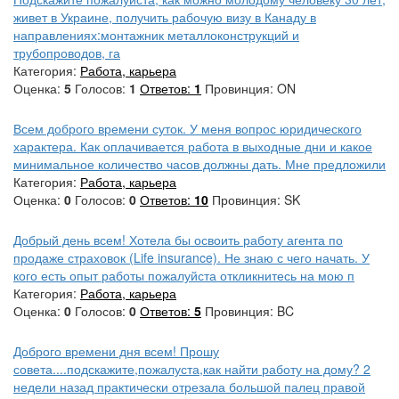
живет в Украине, получить рабочую визу в Канаду в
направлениях:монтажник металлоконструкций и
трубопроводов, га
Категория:
Работа, карьера
Оценка:
5
Голосов:
1
Ответов:
1
Провинция: ON
Всем доброго времени суток. У меня вопрос юридического
характера. Как оплачивается работа в выходные дни и какое
минимальное количество часов должны дать. Мне предложили
Категория:
Работа, карьера
Оценка:
0
Голосов:
0
Ответов:
10
Провинция: SK
Добрый день всем! Хотела бы освоить работу агента по
продаже страховок (Life insurance). Не знаю с чего начать. У
кого есть опыт работы пожалуйста откликнитесь на мою п
Категория:
Работа, карьера
Оценка:
0
Голосов:
0
Ответов:
5
Провинция: BC
Доброго времени дня всем! Прошу
совета....подскажите,пожалуста,как найти работу на дому? 2
недели назад практически отрезала большой палец правой