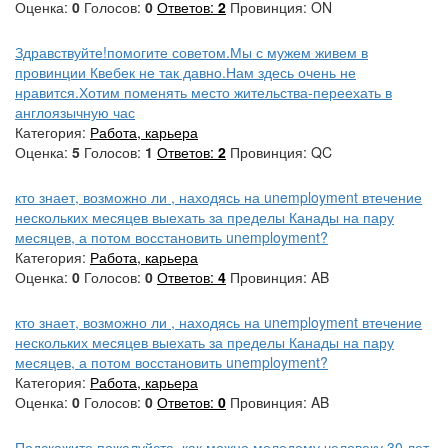
Оценка:
0
Голосов:
0
Ответов:
2
Провинция: ON
Здравствуйте!помогите советом.Мы с мужем живем в
провинции Квебек не так давно.Нам здесь очень не
нравится.Хотим поменять место жительства-переехать в
англоязычную час
Категория:
Работа, карьера
Оценка:
5
Голосов:
1
Ответов:
2
Провинция: QC
кто знает, возможно ли , находясь на unemployment втечение
нескольких месяцев выехать за пределы Канады на пару
месяцев, а потом восстановить unemployment?
Категория:
Работа, карьера
Оценка:
0
Голосов:
0
Ответов:
4
Провинция: AB
кто знает, возможно ли , находясь на unemployment втечение
нескольких месяцев выехать за пределы Канады на пару
месяцев, а потом восстановить unemployment?
Категория:
Работа, карьера
Оценка:
0
Голосов:
0
Ответов:
0
Провинция: AB
Подскажите пожалуйста, как можно молодому человеку 30 лет,