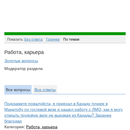
Показать:
Без ответа
Горячee
По темам
Работа, карьера
Золотые вопросы
Модератор раздела
Все вопросы
Все ответы
Подскажите пожалуйста, я приехал в Канаду точнее в
Манитобу по гостевой визе и нашел работу с ЛМО, как я могу
открыть трудовую визу не выезжая из Канады? Заранее
благодар
Категория:
Работа, карьера