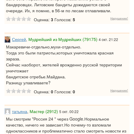
бандеровцах. Литовские бандиты дожидаются своей
очереди. Их, я помню, в 56-м по лесам отлавливали.
Нарушение!
Оценка:
3
Голосов:
5
Сергей
,
Мудрейший из Мудрейших (79175)
4 окт. 21:22
Макаревичи-отдельно,мухи-отдельно.
Тогда это были патриоты,которых уничтожала красная
зараза.
Сейчас наоборот, жителей врожденно русской территории
уничтожает
бандитское отребье.Майдана.
Разницу улавливаете?
Нарушение!
Оценка:
0
Голосов:
0
татьяна
,
Мастер (2912)
5 окт. 00:22
Мы смотрим "Россия 24 " через Google.Нормальное
качество, ничего не зависает.Но почему-то взломали
одноклассников и проблематично стало смотреть новости из