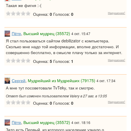
Такая же фигня :-(
Нарушение!
Оценка:
0
Голосов:
0
Пётр
,
Высший мудрец (35572)
4 окт. 15:47
Я стал пользоваться сайтом debilizator с компьютера.
Сколько мне надо той информации, вполне достаточно. И
совершенно бесплатно, в смысле плачу только за интернет.
Нарушение!
Оценка:
5
Голосов:
1
Сергей
,
Мудрейший из Мудрейших (79175)
4 окт. 17:34
А мне тут посоветовали TvTekу, так и смотрю.
Ответ был изменен пользователем Valery в 27 авг. в 13:05
Нарушение!
Оценка:
0
Голосов:
0
Пётр
,
Высший мудрец (35572)
4 окт. 18:16
Зато есть Первый, из которого население узнало о