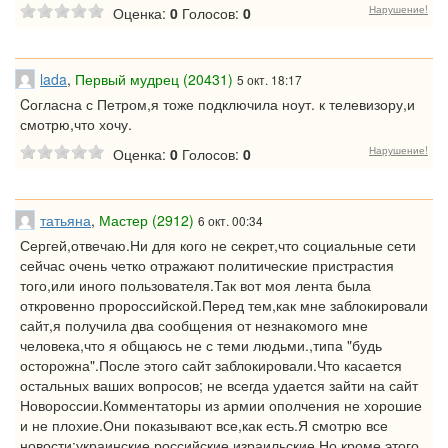
Нарушение!
Оценка:
0
Голосов:
0
lada
,
Первый мудрец (20431)
5 окт. 18:17
Cогласна с Петром,я тоже подключила ноут. к телевизору,и
смотрю,что хочу.
Нарушение!
Оценка:
0
Голосов:
0
татьяна
,
Мастер (2912)
6 окт. 00:34
Сергей,отвечаю.Ни для кого не секрет,что социальные сети
сейчас очень четко отражают политические пристрастия
того,или иного пользователя.Так вот моя лента была
откровенно пророссийской.Перед тем,как мне заблокировали
сайт,я получила два сообщения от незнакомого мне
человека,что я общаюсь не с теми людьми.,типа "будь
осторожна".После этого сайт заблокировали.Что касается
остальных ваших вопросов; не всегда удается зайти на сайт
Новороссии.Комментаторы из армии ополчения не хорошие
и не плохие.Они показывают все,как есть.Я смотрю все
новости:украинские,российские,израильские.Но кроме этого