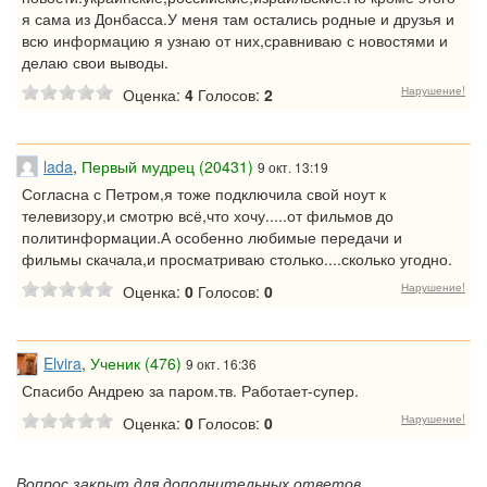
я сама из Донбасса.У меня там остались родные и друзья и
всю информацию я узнаю от них,сравниваю с новостями и
делаю свои выводы.
Нарушение!
Оценка:
4
Голосов:
2
lada
,
Первый мудрец (20431)
9 окт. 13:19
Согласна с Петром,я тоже подключила свой ноут к
телевизору,и смотрю всё,что хочу.....от фильмов до
политинформации.А особенно любимые передачи и
фильмы скачала,и просматриваю столько....сколько угодно.
Нарушение!
Оценка:
0
Голосов:
0
Elvira
,
Ученик (476)
9 окт. 16:36
Спасибо Андрею за паром.тв. Работает-супер.
Нарушение!
Оценка:
0
Голосов:
0
Вопрос закрыт для дополнительных ответов