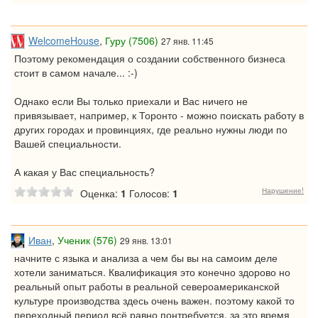
WelcomeHouse
,
Гуру (7506)
27 янв. 11:45
Поэтому рекомендация о создании собственного бизнеса
стоит в самом начале... :-)
Однако если Вы только приехали и Вас ничего не
привязывает, например, к Торонто - можно поискать работу в
других городах и провинциях, где реально нужны люди по
Вашей специальности.
А какая у Вас специальность?
Нарушение!
Оценка:
1
Голосов:
1
Иван
,
Ученик (576)
29 янв. 13:01
начните с языка и анализа а чем бы вы на самоим деле
хотели заниматься. Квалификация это конечно здорово но
реальный опыт работы в реальной североамериканской
культуре производства здесь очень важен. поэтому какой то
переходный период всё равно понтребуется. за это время