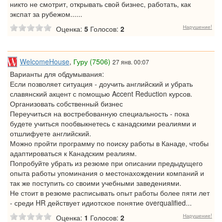
никто не смотрит, открывать свой бизнес, работать, как
экспат за рубежом......
Нарушение!
Оценка:
5
Голосов:
2
WelcomeHouse
,
Гуру (7506)
27 янв. 00:07
Варианты для обдумывания:
Если позволяет ситуация - доучить английский и убрать
славянский акцент с помощью Accent Reduction курсов.
Организовать собственный бизнес
Переучиться на востребованную специальность - пока
будете учиться пообвыкнетесь с канадскими реалиями и
отшлифуете английский.
Можно пройти программу по поиску работы в Канаде, чтобы
адаптироваться к Канадским реалиям.
Попробуйте убрать из резюме при описании предыдущего
опыта работы упоминания о местонахождении компаний и
так же поступить со своими учебными заведениями.
Не стоит в резюме расписывать опыт работы более пяти лет
- среди HR действует идиотское понятие overqualified...
Нарушение!
Оценка:
1
Голосов:
2