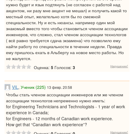
нужно будет и язык подтянуть (не согласен с работой над
акцентом, ни разу мне акцент не мешал) и получить какой то
местный опыт, желательно хотя бы по смежной
специальности. Ну и есть нюансы. например один мой
знакомый вместо того чтобы становиться членом ассоциации
инженеров, что сложно, стал членом ассоциации технологов
( всё равно требуется сдача экзамена) что позволило ему
найти работу по специальности в течении недели. Правда
ему пришлось ехать в Альберту на новое место работы. Но
не жалуется.
Нарушение!
Оценка:
5
Голосов:
3
VIL
,
Ученик (225)
13 февр. 20:58
Чтобы стать членом ассоциации инженеров или же членом
ассоциации технологов непременно нужно иметь:
for Engineering Technicians and Technologists - 1 year of work
experience in Canada;
for Engineers - 12 months of Canadian work experience.
How get that “Canadian work experience”?
Нарушение!
Оценка:
0
Голосов:
0