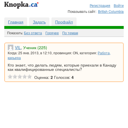
Регистрация
Войти
Показывать сайт:
British Columbia
Главная
Задать
Профайл
Показать:
Без ответа
Горячee
По темам
VIL
,
Ученик (225)
Когда: 25 янв. 2013, в 12:10, провинция: ON, категория:
Работа,
карьера
Кто знает, что делать людям, которые приехали в Канаду
как квалифицированные специалисты?
Оценка:
2
Голосов:
4