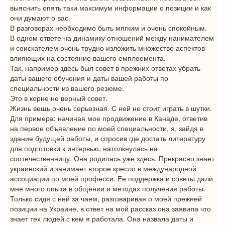
выяснить опять таки максимум информации о позиции и как
они думают о вас.
В разговорах необходимо быть мягким и очень спокойным.
В одном ответе на динамику отношений между нанимателем
и соискателем очень трудно изложить множество аспектов
влияющих на состояние вашего емплоемента.
Так, например здесь был совет в прежних ответах убрать
даты вашего обучения и даты вашей работы по
специальности из вашего резюме.
Это в корне не верный совет.
Жизнь вещь очень серьезная. С ней не стоит играть в шутки.
Для примера: начиная мое продвижение в Канаде, ответив
на первое объявление по моей специальности, я, зайдя в
здание будущей работы, и спросив где достать литературу
для подготовки к интервью, натолкнулась на
соотечественницу. Она родилась уже здесь. Прекрасно знает
украинский и занимает второе кресло в международной
ассоциации по моей професси. Ее поддержка и советы дали
мне много опыта в общении и методах получения работы.
Только сидя с ней за чаем, разговаривая о моей прежней
позиции на Украине, в ответ на мой рассказ она заявила что
знает тех людей с кем я работала. Она назвала даты и