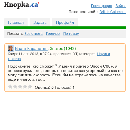
Регистрация
Войти
Показывать сайт:
British Columbia
Главная
Задать
Профайл
Показать:
Без ответа
Горячee
По темам
Ваагн Карапетян
,
Знаток (1043)
Когда: 11 авг. 2013, в 07:24, провинция: YT, категория:
Наука и
техника
Подскажите, кто сможет ? У меня принтер Эпсон С88+, я
перезагрузил его, теперь он носится как угорелый ни как не
могу снизить скорость. Если бы не отражалось на качестве
еще ничего, а так...
Оценка:
5
Голосов:
1