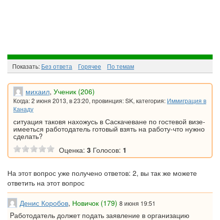
Показать:
Без ответа
Горячee
По темам
михаил
,
Ученик (206)
Когда: 2 июня 2013, в 23:20, провинция: SK, категория:
Иммиграция в
Канаду
ситуация таковя нахожусь в Саскачеване по гостевой визе-
имееться работодатель готовый взять на работу-что нужно
сделать?
Оценка:
3
Голосов:
1
На этот вопрос уже получено ответов: 2, вы так же можете
ответить на этот вопрос
Денис Коробов
,
Новичок (179)
8 июня 19:51
Pаботодатель должет подать заявление в организацию