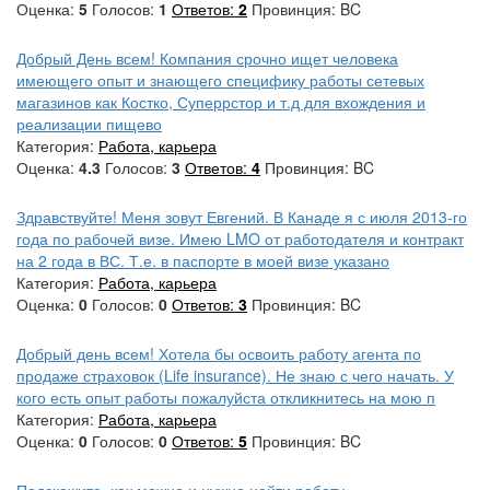
Оценка:
5
Голосов:
1
Ответов:
2
Провинция: BC
Добрый День всем! Компания срочно ищет человека
имеющего опыт и знающего специфику работы сетевых
магазинов как Костко, Суперрстор и т.д для вхождения и
реализации пищево
Категория:
Работа, карьера
Оценка:
4.3
Голосов:
3
Ответов:
4
Провинция: BC
Здравствуйте! Меня зовут Евгений. В Канаде я с июля 2013-го
года по рабочей визе. Имею LMO от работодателя и контракт
на 2 года в ВС. Т.е. в паспорте в моей визе указано
Категория:
Работа, карьера
Оценка:
0
Голосов:
0
Ответов:
3
Провинция: BC
Добрый день всем! Хотела бы освоить работу агента по
продаже страховок (Life insurance). Не знаю с чего начать. У
кого есть опыт работы пожалуйста откликнитесь на мою п
Категория:
Работа, карьера
Оценка:
0
Голосов:
0
Ответов:
5
Провинция: BC
Подскажите, как можно и нужно найти работу