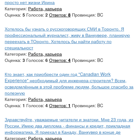
просто нет жизни Ирина
Категория:
Работа, карьера
Оценка:
5
Голосов:
2
Ответов:
8
Провинция: BC
Хотелось бы узнать о русскоговорящих СМИ в Торонто. Я
профессиональный журналист, живу в Ванкувере, планирую
переехать в ТОронто. Хотелось бы найти работу по
специальност
Категория:
Работа, карьера
Оценка:
3
Голосов:
6
Ответов:
4
Провинция: BC
Кто знает, как приобрести один год "Canadian Work
Experience" необходимый для инженера-строителя? Всем,
осведомлённым в этой проблеме людям, большое спасибо за
полеэную
Категория:
Работа, карьера
Оценка:
1
Голосов:
4
Ответов:
1
Провинция: BC
Здравствуйте, уважаемые читатели и знатоки. Мне 23 года, из
России. Имею два диплома - финансы и кредит, прикладная
информатика. Я приехал в Канаду, Ванкувер в конце де
Категория:
Работа, карьера