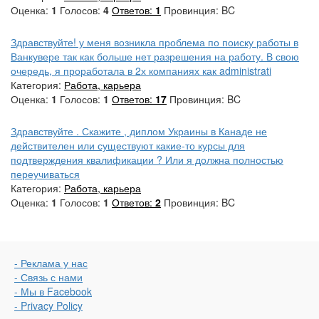
Оценка:
1
Голосов:
4
Ответов:
1
Провинция: BC
Здравствуйте! у меня возникла проблема по поиску работы в
Ванкувере так как больше нет разрешения на работу. В свою
очередь, я проработала в 2х компаниях как administrati
Категория:
Работа, карьера
Оценка:
1
Голосов:
1
Ответов:
17
Провинция: BC
Здравствуйте . Скажите , диплом Украины в Канаде не
действителен или существуют какие-то курсы для
подтверждения квалификации ? Или я должна полностью
переучиваться
Категория:
Работа, карьера
Оценка:
1
Голосов:
1
Ответов:
2
Провинция: BC
- Реклама у нас
- Связь с нами
- Мы в Facebook
- Privacy Policy