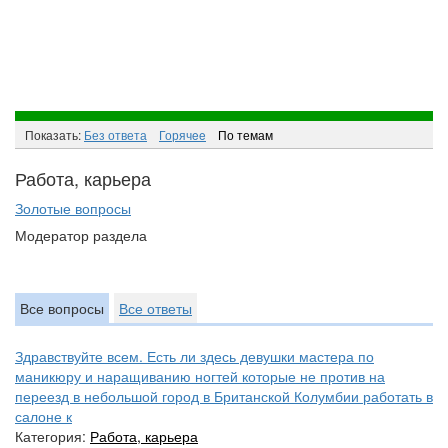
Показать:
Без ответа
Горячee
По темам
Работа, карьера
Золотые вопросы
Модератор раздела
Все вопросы
Все ответы
Здравствуйте всем. Есть ли здесь девушки мастера по
маникюру и наращиванию ногтей которые не против на
переезд в небольшой город в Британской Колумбии работать в
салоне к
Категория:
Работа, карьера