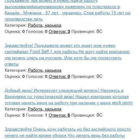
высококвалифицированному инженеру по пластмассе в
Канаде . Мужчина , 37 лет , украинец. Стаж работы 15 лет на
производстве лить
Категория:
Работа, карьера
Оценка:
0
Голосов:
0
Ответов:
3
Провинция: BC
Здравствуйте! Подскажите может кто знает мне нужен
сертификат Food Saff 1 для работы.Не могу найти компанию
где можно сдать на русском. Или хотя бы где посмотреть
ответы
Категория:
Работа, карьера
Оценка:
0
Голосов:
0
Ответов:
0
Провинция: BC
Добрый день! Интересует следующий вопрос! Нахожусь в
Ванкувере по туристической визе! Нашел компанию которая
готовая нанять меня на работу при наличие у меня work perm
Категория:
Работа, карьера
Оценка:
5
Голосов:
1
Ответов:
6
Провинция: BC
Здравствуйте Очень хочу работать но без английского просто
ничего не найти,кроме уборок Что делать ведь без работы