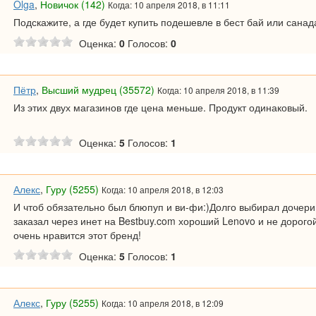
Olga
,
Новичок (142)
Когда: 10 апреля 2018, в 11:11
Подскажите, а где будет купить подешевле в бест бай или сана
Оценка:
0
Голосов:
0
Пётр
,
Высший мудрец (35572)
Когда: 10 апреля 2018, в 11:39
Из этих двух магазинов где цена меньше. Продукт одинаковый.
Оценка:
5
Голосов:
1
Алекс
,
Гуру (5255)
Когда: 10 апреля 2018, в 12:03
И чтоб обязательно был блюпуп и ви-фи:)Долго выбирал дочери 
заказал через инет на Bestbuy.com хороший Lenovo и не дорог
очень нравится этот бренд!
Оценка:
5
Голосов:
1
Алекс
,
Гуру (5255)
Когда: 10 апреля 2018, в 12:09