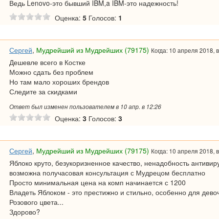
Ведь Lenovo-это бывший IBM,a IBM-это надежность!
Оценка:
5
Голосов:
1
Сергей
,
Мудрейший из Мудрейших (79175)
Когда: 10 апреля 2018, в
Дешевле всего в Костке
Можно сдать без проблем
Но там мало хороших брендов
Следите за скидками
Ответ был изменен пользователем в 10 апр. в 12:26
Оценка:
3
Голосов:
3
Сергей
,
Мудрейший из Мудрейших (79175)
Когда: 10 апреля 2018, в
Яблоко круто, безукоризненное качество, ненадобность антивир
возможна получасовая консультация с Мудрецом бесплатно
Просто минимальная цена на комп начинается с 1200
Владеть Яблоком - это престижно и стильно, особенно для дево
Розового цвета...
Здорово?