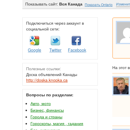
Показывать сайт:
Вся Канада
Изменит
Показать Ontario
Подключиться через аккаунт в
социальной сети:
Google
Twitter
Facebook
На этот 
Полезные ссылки:
Доска объявлений Канады
http://doska.knopka.ca
Вопросы по разделам:
Авто, мото
Бизнес, финансы
Города и страны
Гороскопы, магия , гадания
Еда, кулинария