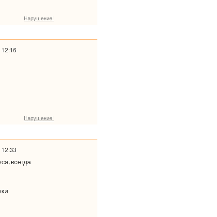
Нарушение!
 12:16
Нарушение!
 12:33
уса,всегда
чки