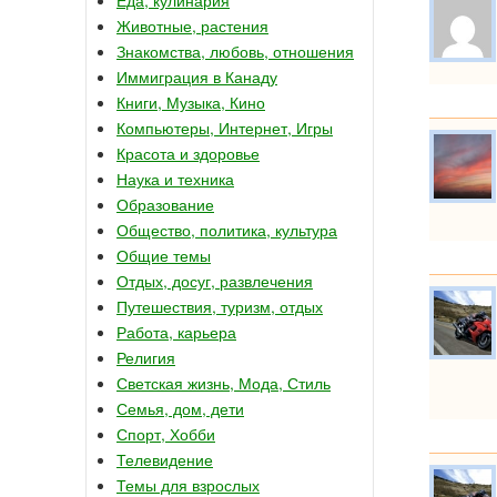
Животные, растения
Знакомства, любовь, отношения
Иммиграция в Канаду
Книги, Музыка, Кино
Компьютеры, Интернет, Игры
Красота и здоровье
Наука и техника
Образование
Общество, политика, культура
Общие темы
Отдых, досуг, развлечения
Путешествия, туризм, отдых
Работа, карьера
Религия
Светская жизнь, Мода, Стиль
Семья, дом, дети
Спорт, Хобби
Телевидение
Темы для взрослых