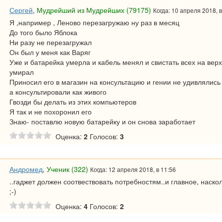
Сергей
,
Мудрейший из Мудрейших (79175)
Когда: 10 апреля 2018, в
Я ,например , Леново перезагружаю ну раз в месяц
До того было Яблока
Ни разу не перезагружал
Он был у меня как Варяг
Уже и батарейка умерла и кабель менял и свистать всех на верх
умирал
Приносил его в магазин на консультацию и гении не удивлялись 
а консультировали как живого
Гвозди бы делать из этих компьютеров
Я так и не похоронил его
Знаю- поставлю новую батарейку и он снова заработает
Оценка:
2
Голосов:
3
Андромед
,
Ученик (322)
Когда: 12 апреля 2018, в 11:56
..гаджет должен соотвествовать потребностям..и главное, наско
;-)
Оценка:
4
Голосов:
2