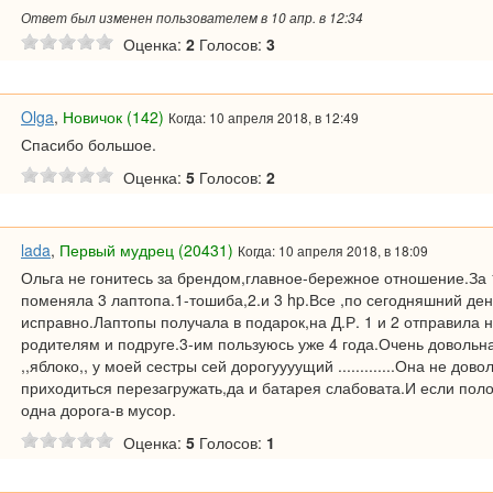
Ответ был изменен пользователем в 10 апр. в 12:34
Оценка:
2
Голосов:
3
Olga
,
Новичок (142)
Когда: 10 апреля 2018, в 12:49
Спасибо большое.
Оценка:
5
Голосов:
2
lada
,
Первый мудрец (20431)
Когда: 10 апреля 2018, в 18:09
Ольга не гонитесь за брендом,главное-бережное отношение.За 
поменяла 3 лаптопа.1-тошиба,2.и 3 hp.Все ,по сегодняшний ден
исправно.Лаптопы получала в подарок,на Д.Р. 1 и 2 отправила 
родителям и подруге.3-им пользуюсь уже 4 года.Очень довольна
,,яблоко,, у моей сестры сей дорогуууущий .............Она не дов
приходиться перезагружать,да и батарея слабовата.И если пол
одна дорога-в мусор.
Оценка:
5
Голосов:
1