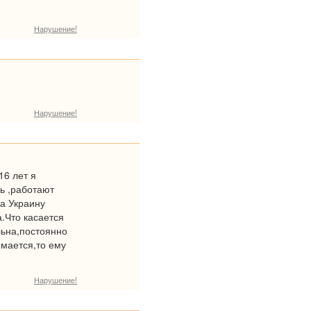
Нарушение!
Нарушение!
16 лет я
ь ,работают
на Украину
.Что касается
ольна,постоянно
омается,то ему
Нарушение!