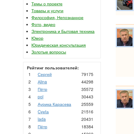
Темы о проекте
Товары и услуги
Философия, Непознанное
Фото, видео
Электроника и Бытовая техника
Юмор
Юридическая консультация
Золотые вопросы
Рейтинг пользователей:
1
Сергей
79175
2
Аlina
44298
3
Пётр
35572
4
pol
30443
5
Аурика Карасева
25559
6
Cvеtа
21516
7
lada
20431
8
Пётр
18384
9
.
15262