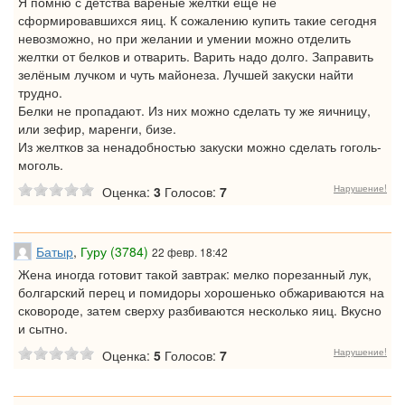
Я помню с детства варёные желтки ещё не
сформировавшихся яиц. К сожалению купить такие сегодня
невозможно, но при желании и умении можно отделить
желтки от белков и отварить. Варить надо долго. Заправить
зелёным лучком и чуть майонеза. Лучшей закуски найти
трудно.
Белки не пропадают. Из них можно сделать ту же яичницу,
или зефир, маренги, бизе.
Из желтков за ненадобностью закуски можно сделать гоголь-
моголь.
Нарушение!
Оценка:
3
Голосов:
7
Батыр
,
Гуру (3784)
22 февр. 18:42
Жена иногда готовит такой завтрак: мелко порезанный лук,
болгарский перец и помидоры хорошенько обжариваются на
сковороде, затем сверху разбиваются несколько яиц. Вкусно
и сытно.
Нарушение!
Оценка:
5
Голосов:
7