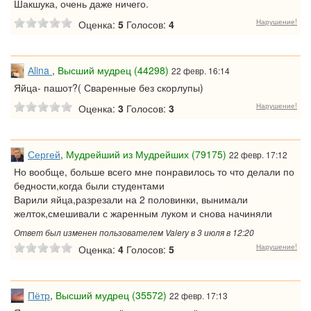
Шакшука, очень даже ничего.
Нарушение!
Оценка:
5
Голосов:
4
Аlina
,
Высший мудрец (44298)
22 февр. 16:14
Яйца- пашот?( Сваренные без скорлупы)
Нарушение!
Оценка:
3
Голосов:
3
Сергей
,
Мудрейший из Мудрейших (79175)
22 февр. 17:12
Но вообще, больше всего мне понравилось то что делали по
бедности,когда были студентами
Варили яйца,разрезали на 2 половинки, вынимали
желток,смешивали с жаренным луком и снова начиняли
Ответ был изменен пользователем Valery в 3 июля в 12:20
Нарушение!
Оценка:
4
Голосов:
5
Пётр
,
Высший мудрец (35572)
22 февр. 17:13