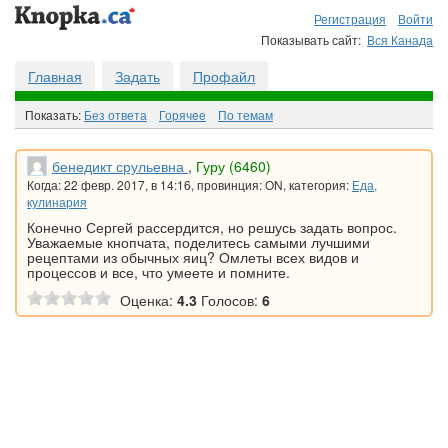
Регистрация
Войти
Показывать сайт:
Вся Канада
Главная
Задать
Профайл
Показать:
Без ответа
Горячee
По темам
бенедикт срульевна
,
Гуру (6460)
Когда: 22 февр. 2017, в 14:16, провинция: ON, категория:
Еда,
кулинария
Конечно Сергей рассердится, но решусь задать вопрос.
Уважаемые кнопчата, поделитесь самыми лучшими
рецептами из обычных яиц? Омлеты всех видов и
процессов и все, что умеете и помните.
Оценка:
4.3
Голосов:
6