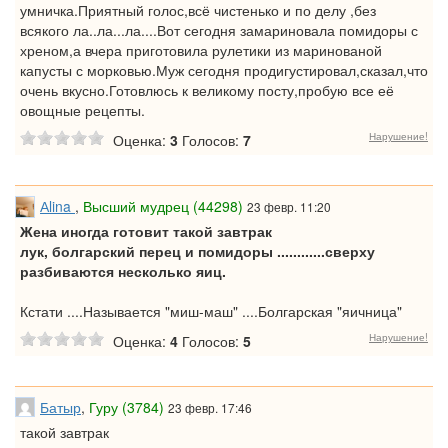
умничка.Приятный голос,всё чистенько и по делу ,без
всякого ла..ла...ла....Вот сегодня замариновала помидоры с
хреном,а вчера приготовила рулетики из маринованой
капусты с морковью.Муж сегодня продигустировал,сказал,что
очень вкусно.Готовлюсь к великому посту,пробую все её
овощные рецепты.
Нарушение!
Оценка:
3
Голосов:
7
Аlina
,
Высший мудрец (44298)
23 февр. 11:20
Жена иногда готовит такой завтрак
лук, болгарский перец и помидоры ............сверху
разбиваются несколько яиц.
Кстати ....Называется "миш-маш" ....Болгарская "яичница"
Нарушение!
Оценка:
4
Голосов:
5
Батыр
,
Гуру (3784)
23 февр. 17:46
такой завтрак