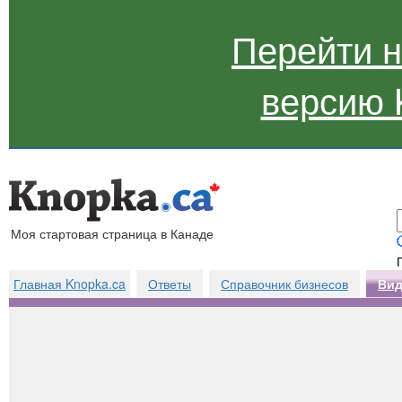
Перейти 
версию 
Моя стартовая страница в Канаде
Главная Knopka.ca
Ответы
Справочник бизнесов
Вид