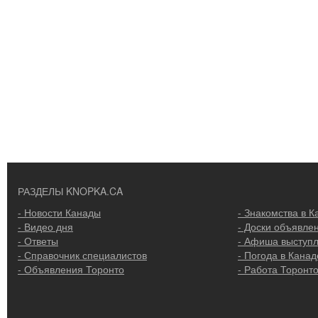
РАЗДЕЛЫ KNOPKA.CA
- Новости Канады
- Знакомства в К
- Видео дня
- Доски объявле
- Ответы
- Афиша выступ
- Справочник специалистов
- Погода в Канад
- Объявления Торонто
- Работа Торонт