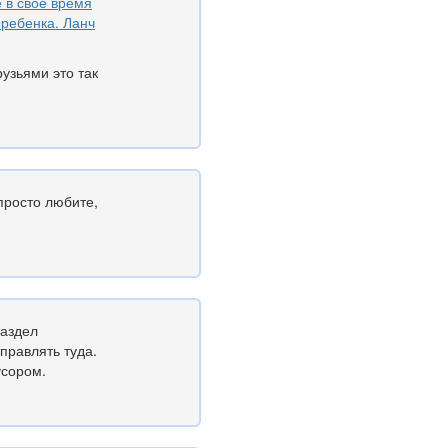
е в свое время
 ребенка. Ланч
узьями это так
просто любите,
раздел
правлять туда.
усором.