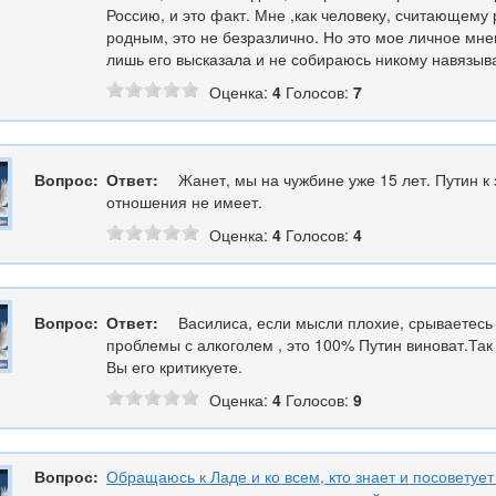
Россию, и это факт. Мне ,как человеку, считающему 
родным, это не безразлично. Но это мое личное мнен
лишь его высказала и не собираюсь никому навязыва
Оценка:
4
Голосов:
7
Вопрос:
Ответ:
Жанет, мы на чужбине уже 15 лет. Путин к
отношения не имеет.
Оценка:
4
Голосов:
4
Вопрос:
Ответ:
Василиса, если мысли плохие, срываетесь 
проблемы с алкоголем , это 100% Путин виноват.Так
Вы его критикуете.
Оценка:
4
Голосов:
9
Вопрос:
Обращаюсь к Ладе и ко всем, кто знает и посоветует 