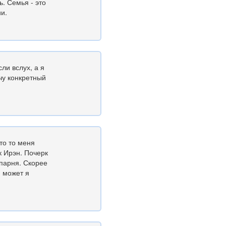
ь. Семья - это
ии.
ли вслух, а я
чу конкретный
то то меня
 Ирэн. Почерк
 парня. Скорее
, может я