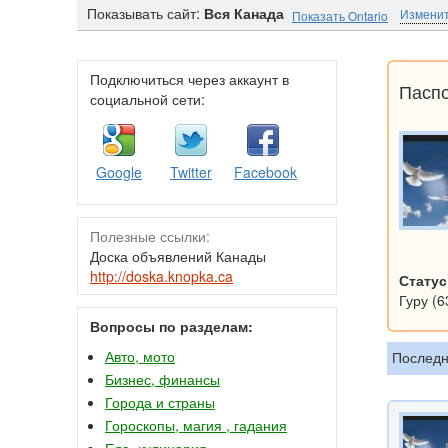
Показывать сайт:
Вся Канада
Изменит
Показать Ontario
Подключиться через аккаунт в
Паспо
социальной сети:
Google
Twitter
Facebook
Полезные ссылки:
Доска объявлений Канады
http://doska.knopka.ca
Статус
Гуру (6
Вопросы по разделам:
Авто, мото
Последн
Бизнес, финансы
Города и страны
Гороскопы, магия , гадания
Еда, кулинария