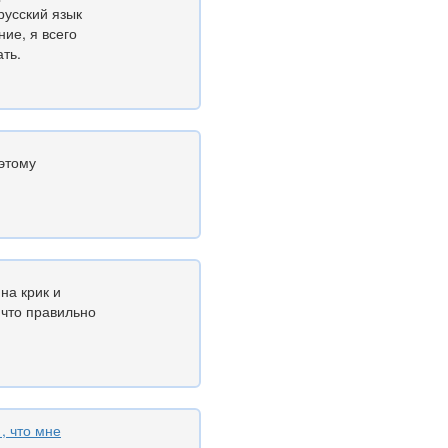
русский язык
ие, я всего
ть.
 этому
на крик и
 что правильно
, что мне