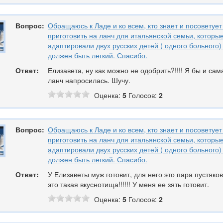
Вопрос:
Обращаюсь к Ладе и ко всем, кто знает и посоветует 
приготовить на ланч для итальянской семьи, которы
адаптировали двух русских детей ( одного больного)
должен быть легкий. Спасибо.
Ответ:
Елизавета, ну как можно не одобрить?!!!! Я бы и сам
ланч напросилась. Шучу.
Оценка:
5
Голосов:
2
Вопрос:
Обращаюсь к Ладе и ко всем, кто знает и посоветует 
приготовить на ланч для итальянской семьи, которы
адаптировали двух русских детей ( одного больного)
должен быть легкий. Спасибо.
Ответ:
У Елизаветы муж готовит, для него это пара пустяков
это такая вкуснотища!!!!!! У меня ее зять готовит.
Оценка:
5
Голосов:
2