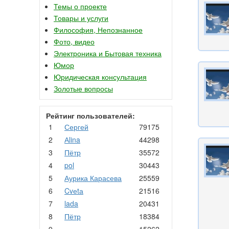
Темы о проекте
Товары и услуги
Философия, Непознанное
Фото, видео
Электроника и Бытовая техника
Юмор
Юридическая консультация
Золотые вопросы
Рейтинг пользователей:
1
Сергей
79175
2
Аlina
44298
3
Пётр
35572
4
pol
30443
5
Аурика Карасева
25559
6
Cvеtа
21516
7
lada
20431
8
Пётр
18384
9
.
15262