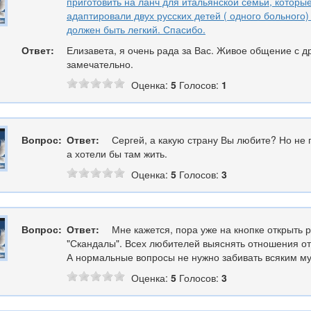
приготовить на ланч для итальянской семьи, которы
адаптировали двух русских детей ( одного больного)
должен быть легкий. Спасибо.
Ответ:
Елизавета, я очень рада за Вас. Живое общение с др
замечательно.
Оценка:
5
Голосов:
1
Вопрос:
Ответ:
Сергей, а какую страну Вы любите? Но не 
а хотели бы там жить.
Оценка:
5
Голосов:
3
Вопрос:
Ответ:
Мне кажется, пора уже на кнопке открыть 
"Скандалы". Всех любителей выяснять отношения от
А нормальные вопросы не нужно забивать всяким м
Оценка:
5
Голосов:
3