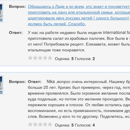
Вопрос:
Обращаюсь к Ладе и ко всем, кто знает и посоветует 
приготовить на ланч для итальянской семьи, которы
адаптировали двух русских детей ( одного больного)
должен быть легкий. Спасибо.
Ответ:
У нас на работе недавно была неделя international f
приготовила салат из крабовых палочек. Все были в 
от него! Потребовали рецепт. Елизавета, может быт
итальянцам тоже понравится.
Оценка:
5
Голосов:
2
Вопрос:
Ответ:
Nika ,вопрос очень интересный. Нашему б
больше 25 лет. Кризис был примерно, через год, по
времени проявлялся. Было огромное желание посл
куда подальше, но потом это желание проходило. В
пережили хорошее и плохое. От любви остались од
воспоминания, но есть привязанность, понимаем дру
слов. Возможно,у кого то по другому. Поделитесь, е
Оценка:
5
Голосов:
4