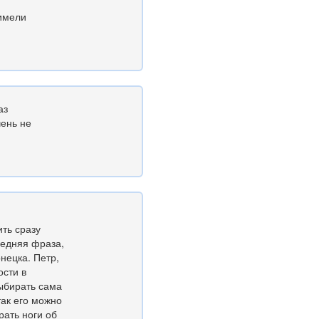
 имели
аз
ень не
ть сразу
ледняя фраза,
онецка. Петр,
ости в
выбирать сама
так его можно
рать ноги об