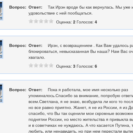
Вопрос:
Ответ:
Так Ирэн вроде бы как вернулась. Мы уже
удовольствие с ней пообщаться.
Оценка:
2
Голосов:
4
Вопрос:
Ответ:
Ирэн, с возвращением . Как Вам удалось р
блокироваться, невысказанная Вы наша? Нам Вас оч
хватало.
Оценка:
3
Голосов:
6
Вопрос:
Ответ:
Пока я работала, мое имя несколько раз
упоминалось.Спасибо за внимание, попробую ответи
всем.Светлана, я не знаю, возбудила ли кого то пос
но все равно приятно. Жанет, я не из России, я из Д
спасибо, что Вы так оценили мои скромные возможн
поднятии России, но место жительства я привыкла 
и в советчиках не нуждаюсь. А что касается Путина, 
любить, или ненавидеть, но при нем перестали выти