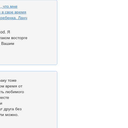
, что мне
е в свое время
 ребенка. Ланч
ood. Я
таком восторге
ь Вашим
раку тоже
том время от
ать любимого
месте
ни
г друга без
сли можно.