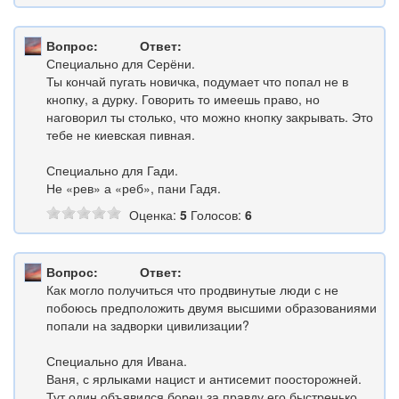
Вопрос:
Ответ:
Специально для Серёни.
Ты кончай пугать новичка, подумает что попал не в
кнопку, а дурку. Говорить то имеешь право, но
наговорил ты столько, что можно кнопку закрывать. Это
тебе не киевская пивная.
Специально для Гади.
Не «рев» а «реб», пани Гадя.
Оценка:
5
Голосов:
6
Вопрос:
Ответ:
Как могло получиться что продвинутые люди с не
побоюсь предположить двумя высшими образованиями
попали на задворки цивилизации?
Специально для Ивана.
Ваня, с ярлыками нацист и антисемит поосторожней.
Тут один объявился борец за правду его быстренько