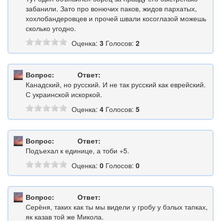
забанили. Зато про вонючих паков, жидов пархатых,
хохлобандеровцев и прочей швали косоглазой можешь
сколько угодно.
Оценка:
3
Голосов:
2
Вопрос:
Ответ:
Канадский, но русский. И не так русский как еврейский.
С украинской искоркой.
Оценка:
4
Голосов:
5
Вопрос:
Ответ:
Подъехал к единице, а тоби +5.
Оценка:
0
Голосов:
0
Вопрос:
Ответ:
Серёня, таких как ты мы видели у гробу у бэлых тапках,
як казав той же Микола.