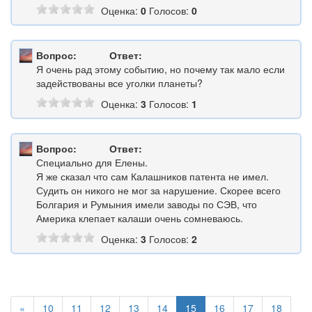
Оценка:
0
Голосов:
0
Вопрос:
Ответ:
Я очень рад этому событию, но почему так мало если
задействованы все уголки планеты?
Оценка:
3
Голосов:
1
Вопрос:
Ответ:
Специально для Елены.
Я же сказал что сам Калашников патента не имел.
Судить он никого не мог за нарушение. Скорее всего
Болгария и Румыния имели заводы по СЭВ, что
Америка клепает калаши очень сомневаюсь.
Оценка:
3
Голосов:
2
«
10
11
12
13
14
15
16
17
18