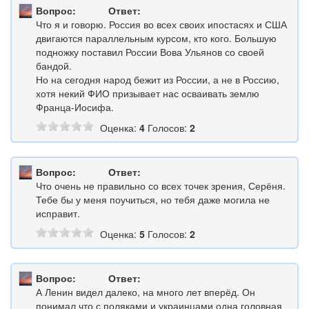
Вопрос:
Ответ:
Что я и говорю. Россия во всех своих ипостасях и США
двигаются параллельным курсом, кто кого. Большую
подножку поставил России Вова Ульянов со своей
бандой.
Но на сегодня народ бежит из России, а не в Россию,
хотя некий ФИО призывает нас осваивать землю
Франца-Иосифа.
Оценка:
4
Голосов:
2
Вопрос:
Ответ:
Что очень не правильно со всех точек зрения, Серёня.
Тебе бы у меня поучиться, но тебя даже могила не
исправит.
Оценка:
5
Голосов:
2
Вопрос:
Ответ:
А Ленин видел далеко, на много лет вперёд. Он
понимал что с поляками и украинцами одна головная