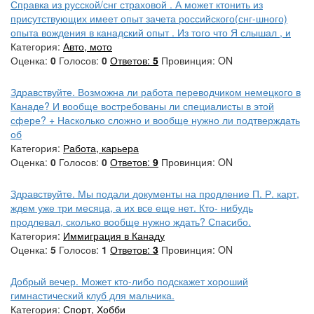
Справка из русской/снг страховой . А может ктонить из
присутствующих имеет опыт зачета российского(снг-шного)
опыта вождения в канадский опыт . Из того что Я слышал , и
Категория:
Авто, мото
Оценка:
0
Голосов:
0
Ответов:
5
Провинция: ON
Здравствуйте. Возможна ли работа переводчиком немецкого в
Канаде? И вообще востребованы ли специалисты в этой
сфере? + Насколько сложно и вообще нужно ли подтверждать
об
Категория:
Работа, карьера
Оценка:
0
Голосов:
0
Ответов:
9
Провинция: ON
Здравствуйте. Мы подали документы на продление П. Р. карт,
ждем уже три месяца, а их все еще нет. Кто- нибудь
продлевал, сколько вообще нужно ждать? Спасибо.
Категория:
Иммиграция в Канаду
Оценка:
5
Голосов:
1
Ответов:
3
Провинция: ON
Добрый вечер. Может кто-либо подскажет хороший
гимнастический клуб для мальчика.
Категория:
Спорт, Хобби