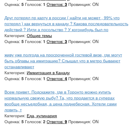
Оценка:
5
Голосов:
1
Ответов:
3
Провинция: ON
Друг потерял пр карту в россии ( найти не может , 99% что
потерял ) как вернуться в канаду ? Какова последовательность
действий ? Идти а посольство ? У когонибудь был по
Категория:
Общие темы
Оценка:
5
Голосов:
1
Ответов:
3
Провинция: ON
живу уже полгода на просроченной гостевой визе, где могут
быть облавы на имиграцию? Слышал что в метро бываеют
останавливают
Категория:
Иммиграция в Канаду
Оценка:
5
Голосов:
1
Ответов:
4
Провинция: ON
Всем привет. Подскажите, где в Торонто можно купить
нормальную свежую рыбу? Та, что продается в суперах
вообще несъедобная, а цена поднебесная. Хотели сами
ловить, т
Категория:
Еда, кулинария
Оценка:
5
Голосов:
2
Ответов:
9
Провинция: ON