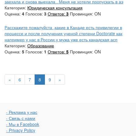
заехала и снова выехала . Меня не хотели пропускать в аэ
Категория:
Юридическая консультация
Оценка:
4
Голосов:
3
Ответов:
3
Провинция: ON
Расскажите пожалуйста ,какие в Канаде есть привилегии в
процессе и после получения ученой степени Doctorate как
например у нас в России.у мужа уже есть канадская асп
Категория:
Образование
Оценка:
5
Голосов:
1
Ответов:
5
Провинция: ON
«
6
7
8
9
»
- Реклама у нас
- Связь с нами
- Мы в Facebook
- Privacy Policy