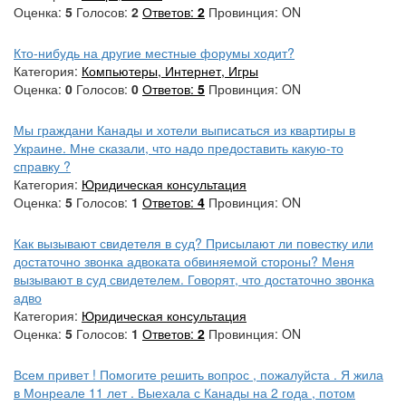
Оценка:
5
Голосов:
2
Ответов:
2
Провинция: ON
Кто-нибудь на другие местные форумы ходит?
Категория:
Компьютеры, Интернет, Игры
Оценка:
0
Голосов:
0
Ответов:
5
Провинция: ON
Мы граждани Канады и хотели выписаться из квартиры в
Украине. Мне сказали, что надо предоставить какую-то
справку ?
Категория:
Юридическая консультация
Оценка:
5
Голосов:
1
Ответов:
4
Провинция: ON
Как вызывают свидетеля в суд? Присылают ли повестку или
достаточно звонка адвоката обвиняемой стороны? Меня
вызывают в суд свидетелем. Говорят, что достаточно звонка
адво
Категория:
Юридическая консультация
Оценка:
5
Голосов:
1
Ответов:
2
Провинция: ON
Всем привет ! Помогите решить вопрос , пожалуйста . Я жила
в Монреале 11 лет . Выехала с Канады на 2 года , потом