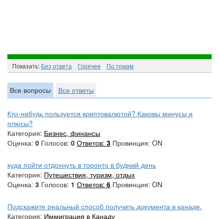
Показать:
Без ответа
Горячee
По темам
Все вопросы
Все ответы
Кто-нибудь пользуется криптовалютой? Каковы минусы и
плюсы?
Категория:
Бизнес, финансы
Оценка:
0
Голосов:
0
Ответов:
3
Провинция: ON
куда пойти отдохнуть в торонто в будний день
Категория:
Путешествия, туризм, отдых
Оценка:
3
Голосов:
1
Ответов:
6
Провинция: ON
Подскажите реальный способ получить документа в канаде.
Категория:
Иммиграция в Канаду