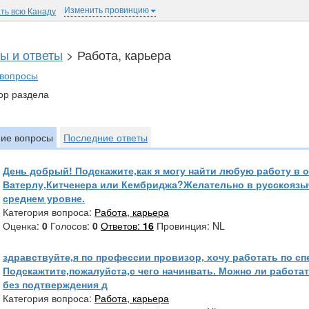
Изменить провинцию
ть всю Канаду
ы и ответы
> Работа, карьера
 вопросы
ор раздела
ие вопросы
Последние ответы
День добрый! Подскажите,как я могу найти любую работу в 
Ватерлу,Китченера или Кембриджа?Желательно в русскоязыч
среднем уровне.
Категория вопроса:
Работа, карьера
Оценка:
0
Голосов:
0
Ответов:
16
Провинция: NL
здравствуйте,я по профессии провизор, хочу работать по сп
Подскажтите,пожалуйста,с чего начинвать. Можно ли работ
без подтверждения д
Категория вопроса:
Работа, карьера