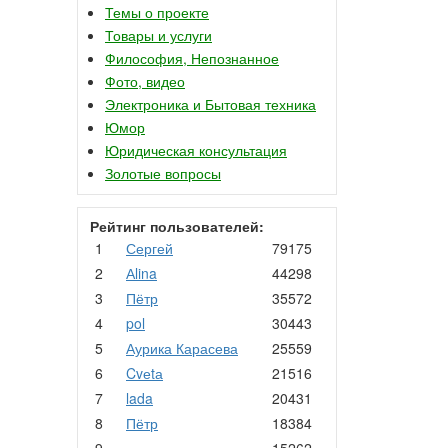
Темы о проекте
Товары и услуги
Философия, Непознанное
Фото, видео
Электроника и Бытовая техника
Юмор
Юридическая консультация
Золотые вопросы
Рейтинг пользователей:
1
Сергей
79175
2
Аlina
44298
3
Пётр
35572
4
pol
30443
5
Аурика Карасева
25559
6
Cvеtа
21516
7
lada
20431
8
Пётр
18384
9
.
15262