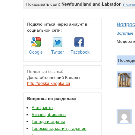
Показывать сайт:
Newfoundland and Labrador
Показа
Вопрос
Подключиться через аккаунт в
социальной сети:
Золотые
Модерат
Google
Twitter
Facebook
Последн
Полезные ссылки:
Доска объявлений Канады
http://doska.knopka.ca
Вопросы по разделам:
Авто, мото
Бизнес, финансы
Города и страны
Гороскопы, магия , гадания
Еда, кулинария