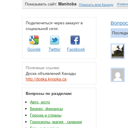
Показывать сайт:
Manitoba
Измен
Показать всю Канаду
Вопрос
Подключиться через аккаунт в
социальной сети:
Последн
Google
Twitter
Facebook
Полезные ссылки:
Доска объявлений Канады
http://doska.knopka.ca
Вопросы по разделам:
Авто, мото
Бизнес, финансы
Города и страны
Гороскопы, магия , гадания
Еда, кулинария