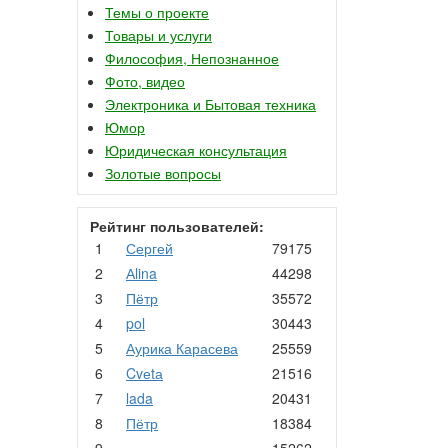
Темы о проекте
Товары и услуги
Философия, Непознанное
Фото, видео
Электроника и Бытовая техника
Юмор
Юридическая консультация
Золотые вопросы
Рейтинг пользователей:
1
Сергей
79175
2
Аlina
44298
3
Пётр
35572
4
pol
30443
5
Аурика Карасева
25559
6
Cvеtа
21516
7
lada
20431
8
Пётр
18384
9
.
15262