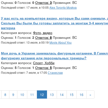
Оценка:
0
Голосов:
0
Ответов:
3
Провинция: BC
Последний ответ: 17 июля, в 10:05
Alex Toronto Moskva
У вас есть на компьютере видео, которые Вы сами снимали,
Сколько Вы были бы готовы заплатить за монтаж 3-4 минут
материа
Категория вопроса:
Фото, видео
Оценка:
1
Голосов:
2
Ответов:
8
Провинция: BC
Последний ответ: 13 июля, в 00:19
Movie About You
Моя дочь в Украине занималась фигурным катанием. В Гамил
фигурному катанию или персональных тренеры?
Категория вопроса:
Спорт, Хобби
Оценка:
5
Голосов:
1
Ответов:
5
Провинция: BC
Последний ответ: 7 июля, в 17:05
Станислав
8
9
10
11
12
13
14
15
16
»