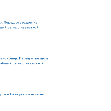
р. Перед отьездом из
бщий сына с невесткой
Пенсионер. Перед отьездом
 общий сына с невесткой
га в Ванкувер и есть ли