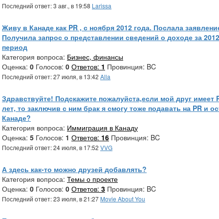
Последний ответ: 3 авг., в 19:58
Larissa
Живу в Канаде как PR , с ноября 2012 года. Послала заявлени
Получила запрос о представлении сведений о доходе за 201
период
Категория вопроса:
Бизнес, финансы
Оценка:
0
Голосов:
0
Ответов:
1
Провинция: BC
Последний ответ: 27 июля, в 13:42
Alla
Здравствуйте! Подскажите пожалуйста,если мой друг имеет P
лет, то заключив с ним брак я смогу тоже подавать на PR и о
Канаде?
Категория вопроса:
Иммиграция в Канаду
Оценка:
5
Голосов:
1
Ответов:
16
Провинция: BC
Последний ответ: 24 июля, в 17:52
VVG
А здесь как-то можно друзей добавлять?
Категория вопроса:
Темы о проекте
Оценка:
0
Голосов:
0
Ответов:
3
Провинция: BC
Последний ответ: 23 июля, в 21:27
Movie About You