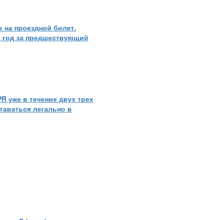
е на проездной билет.
2 год за предшествующий
R уже в течение двух трех
ставаться легально в