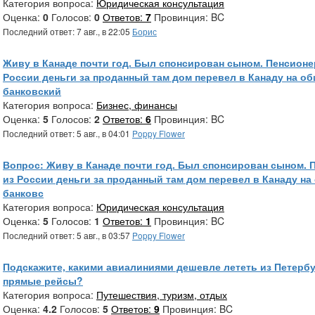
Категория вопроса:
Юридическая консультация
Оценка:
0
Голосов:
0
Ответов:
7
Провинция: BC
Последний ответ: 7 авг., в 22:05
Борис
Живу в Канаде почти год. Был спонсирован сыном. Пенсионе
России деньги за проданный там дом перевел в Канаду на о
банковский
Категория вопроса:
Бизнес, финансы
Оценка:
5
Голосов:
2
Ответов:
6
Провинция: BC
Последний ответ: 5 авг., в 04:01
Poppy Flower
Вопрос: Живу в Канаде почти год. Был спонсирован сыном. 
из России деньги за проданный там дом перевел в Канаду на
банковс
Категория вопроса:
Юридическая консультация
Оценка:
5
Голосов:
1
Ответов:
1
Провинция: BC
Последний ответ: 5 авг., в 03:57
Poppy Flower
Подскажите, какими авиалиниями дешевле лететь из Петербур
прямые рейсы?
Категория вопроса:
Путешествия, туризм, отдых
Оценка:
4.2
Голосов:
5
Ответов:
9
Провинция: BC