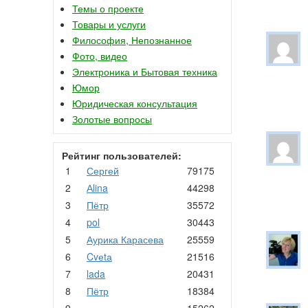
Темы о проекте
Товары и услуги
Философия, Непознанное
Фото, видео
Электроника и Бытовая техника
Юмор
Юридическая консультация
Золотые вопросы
Рейтинг пользователей:
1
Сергей
79175
2
Аlina
44298
3
Пётр
35572
4
pol
30443
5
Аурика Карасева
25559
6
Cvеtа
21516
7
lada
20431
8
Пётр
18384
9
.
15262