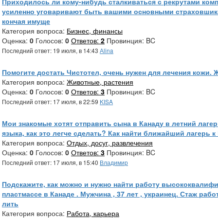
Приходилось ли кому-нибудь сталкиваться с рекрутами компа
усиленно уговаривают быть вашими основными страховшика
кончая имуще
Категория вопроса:
Бизнес, финансы
Оценка:
0
Голосов:
0
Ответов:
2
Провинция: BC
Последний ответ: 19 июля, в 14:43
Аlina
Помогите достать Чистотел, очень нужен для лечения кожи. 
Категория вопроса:
Животные, растения
Оценка:
0
Голосов:
0
Ответов:
3
Провинция: BC
Последний ответ: 17 июля, в 22:59
KISA
Мои знакомые хотят отправить сына в Канаду в летний лагер
языка, как это легче сделать? Как найти ближайший лагерь к
Категория вопроса:
Отдых, досуг, развлечения
Оценка:
0
Голосов:
0
Ответов:
3
Провинция: BC
Последний ответ: 17 июля, в 15:40
Владимир
Подскажите, как можно и нужно найти работу высококвалиф
пластмассе в Канаде . Мужчина , 37 лет , украинец. Стаж раб
лить
Категория вопроса:
Работа, карьера