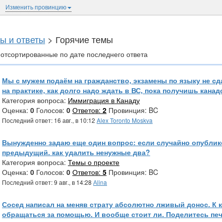
Изменить провинцию
ы и ответы
> Горячие темы
отсортированные по дате последнего ответа
Мы с мужем подаём на гражданство, экзамены по языку не сда
на практике, как долго надо ждать в ВС, пока получишь канад
Категория вопроса:
Иммиграция в Канаду
Оценка:
0
Голосов:
0
Ответов:
2
Провинция: BC
Последний ответ: 16 авг., в 10:12
Alex Toronto Moskva
Вынужденно задаю еще один вопрос: если случайно опубли
предыдущий. как удалить ненужные два?
Категория вопроса:
Темы о проекте
Оценка:
0
Голосов:
0
Ответов:
5
Провинция: BC
Последний ответ: 9 авг., в 14:28
Аlina
Сосед написал на меняв страту абсолютно лживый донос. К 
обращаться за помощью. И вообще стоит ли. Поделитесь пе