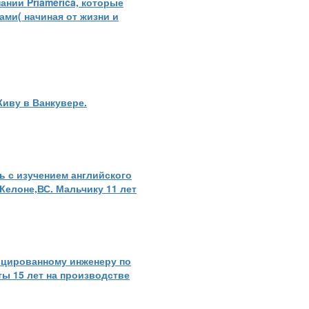
нии Priamerica, которые
ми( начиная от жизни и
Живу в Ванкувере.
ь с изучением английского
 Келоне,ВС. Мальчику 11 лет
ицированному инженеру по
оты 15 лет на производстве