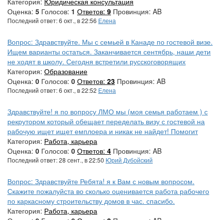
Категория:
Юридическая консультация
Оценка:
5
Голосов:
1
Ответов:
9
Провинция: AB
Последний ответ: 6 окт., в 22:56
Елена
Вопрос: Здравствуйте. Мы с семьей в Канаде по гостевой визе.
Ищем варианты остаться. Заканчивается сентябрь, наши дети
не ходят в школу. Сегодня встретили русскоговорящих
Категория:
Образование
Оценка:
0
Голосов:
0
Ответов:
23
Провинция: AB
Последний ответ: 6 окт., в 22:52
Елена
Здравствуйте! я по вопросу ЛМО мы (моя семья работаем ) с
рекрутором который обещает переделать визу с гостевой на
рабочую ищет ищет емплоера и никак не найдет! Помогит
Категория:
Работа, карьера
Оценка:
0
Голосов:
0
Ответов:
4
Провинция: AB
Последний ответ: 28 сент., в 22:50
Юрий Дубойский
Вопрос: Здравствуйте Ребята! я к Вам с новым вопросом.
Скажите пожалуйста во сколько оценивается работа рабочего
по каркасному строительству домов в час. спасибо.
Категория:
Работа, карьера