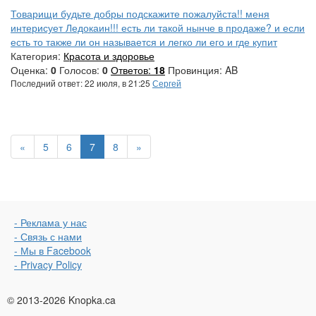
Товарищи будьте добры подскажите пожалуйста!! меня
интерисует Ледокаин!!! есть ли такой нынче в продаже? и если
есть то также ли он называется и легко ли его и где купит
Категория:
Красота и здоровье
Оценка:
0
Голосов:
0
Ответов:
18
Провинция: AB
Последний ответ: 22 июля, в 21:25
Сергей
«
5
6
7
8
»
- Реклама у нас
- Связь с нами
- Мы в Facebook
- Privacy Policy
© 2013-2026 Knopka.ca