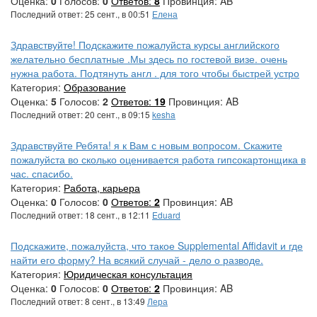
Оценка:
0
Голосов:
0
Ответов:
8
Провинция: AB
Последний ответ: 25 сент., в 00:51
Елена
Здравствуйте! Подскажите пожалуйста курсы английского
желательно бесплатные .Мы здесь по гостевой визе. очень
нужна работа. Подтянуть англ . для того чтобы быстрей устро
Категория:
Образование
Оценка:
5
Голосов:
2
Ответов:
19
Провинция: AB
Последний ответ: 20 сент., в 09:15
kesha
Здравствуйте Ребята! я к Вам с новым вопросом. Скажите
пожалуйста во сколько оценивается работа гипсокартонщика в
час. спасибо.
Категория:
Работа, карьера
Оценка:
0
Голосов:
0
Ответов:
2
Провинция: AB
Последний ответ: 18 сент., в 12:11
Eduard
Подскажите, пожалуйста, что такое Supplemental Affidavit и где
найти его форму? На всякий случай - дело о разводе.
Категория:
Юридическая консультация
Оценка:
0
Голосов:
0
Ответов:
2
Провинция: AB
Последний ответ: 8 сент., в 13:49
Лера