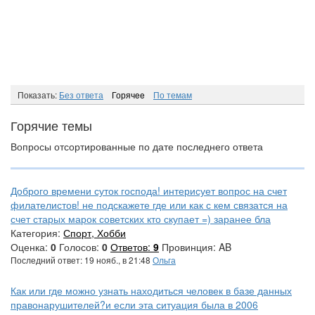
Показать:
Без ответа
Горячee
По темам
Горячие темы
Вопросы отсортированные по дате последнего ответа
Доброго времени суток господа! интерисует вопрос на счет
филателистов! не подскажете где или как с кем связатся на
счет старых марок советских кто скупает =) заранее бла
Категория:
Спорт, Хобби
Оценка:
0
Голосов:
0
Ответов:
9
Провинция: AB
Последний ответ: 19 нояб., в 21:48
Ольга
Как или где можно узнать находиться человек в базе данных
правонарушителей?и если эта ситуация была в 2006