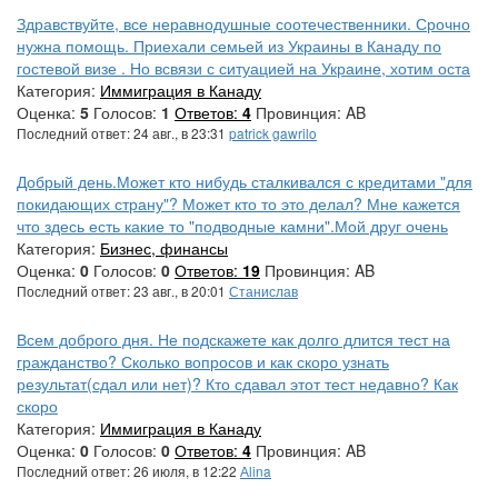
Здравствуйте, все неравнодушные соотечественники. Срочно
нужна помощь. Приехали семьей из Украины в Канаду по
гостевой визе . Но всвязи с ситуацией на Украине, хотим оста
Категория:
Иммиграция в Канаду
Оценка:
5
Голосов:
1
Ответов:
4
Провинция: AB
Последний ответ: 24 авг., в 23:31
patrick gawrilo
Добрый день.Может кто нибудь сталкивался с кредитами "для
покидающих страну"? Может кто то это делал? Мне кажется
что здесь есть какие то "подводные камни".Мой друг очень
Категория:
Бизнес, финансы
Оценка:
0
Голосов:
0
Ответов:
19
Провинция: AB
Последний ответ: 23 авг., в 20:01
Станислав
Всем доброго дня. Не подскажете как долго длится тест на
гражданство? Сколько вопросов и как скоро узнать
результат(сдал или нет)? Кто сдавал этот тест недавно? Как
скоро
Категория:
Иммиграция в Канаду
Оценка:
0
Голосов:
0
Ответов:
4
Провинция: AB
Последний ответ: 26 июля, в 12:22
Аlina