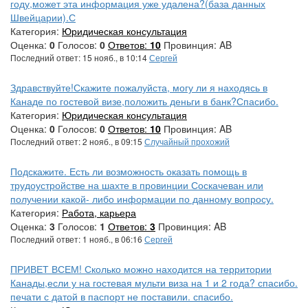
году,может эта информация уже удалена?(база данных
Швейцарии).С
Категория:
Юридическая консультация
Оценка:
0
Голосов:
0
Ответов:
10
Провинция: AB
Последний ответ: 15 нояб., в 10:14
Сергей
Здравствуйте!Скажите пожалуйста, могу ли я находясь в
Канаде по гостевой визе,положить деньги в банк?Спасибо.
Категория:
Юридическая консультация
Оценка:
0
Голосов:
0
Ответов:
10
Провинция: AB
Последний ответ: 2 нояб., в 09:15
Случайный прохожий
Подскажите. Есть ли возможность оказать помощь в
трудоустройстве на шахте в провинции Соскачеван или
получении какой- либо информации по данному вопросу.
Категория:
Работа, карьера
Оценка:
3
Голосов:
1
Ответов:
3
Провинция: AB
Последний ответ: 1 нояб., в 06:16
Сергей
ПРИВЕТ ВСЕМ! Сколько можно находится на территории
Канады,если у на гостевая мульти виза на 1 и 2 года? спасибо.
печати с датой в паспорт не поставили. спасибо.