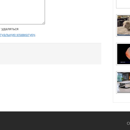
т удаляться
туальную клавиатуру
.
О