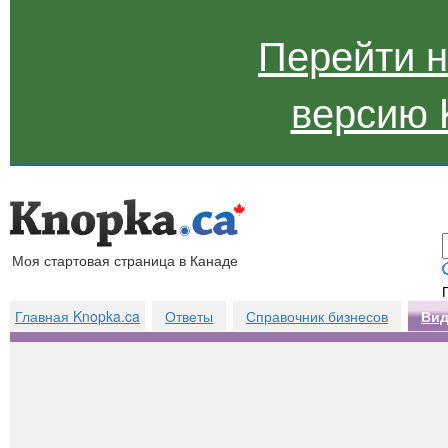
Перейти 
версию 
Моя стартовая страница в Канаде
Главная Knopka.ca
Ответы
Справочник бизнесов
Вид