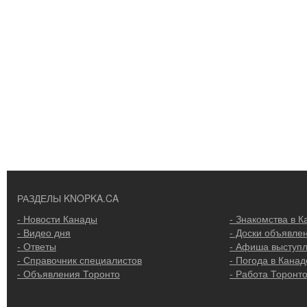
РАЗДЕЛЫ KNOPKA.CA
- Новости Канады
- Знакомства в К
- Видео дня
- Доски объявле
- Ответы
- Афиша выступ
- Справочник специалистов
- Погода в Канад
- Объявления Торонто
- Работа Торонт