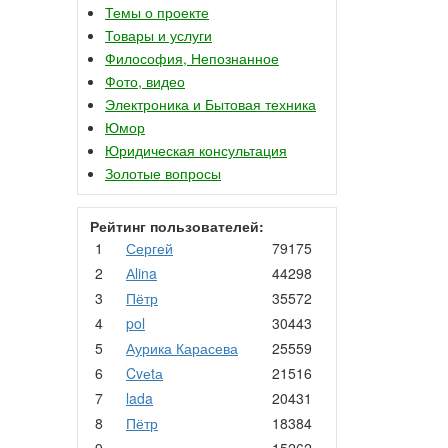
Темы о проекте
Товары и услуги
Философия, Непознанное
Фото, видео
Электроника и Бытовая техника
Юмор
Юридическая консультация
Золотые вопросы
Рейтинг пользователей:
1
Сергей
79175
2
Аlina
44298
3
Пётр
35572
4
pol
30443
5
Аурика Карасева
25559
6
Cvеtа
21516
7
lada
20431
8
Пётр
18384
9
.
15262