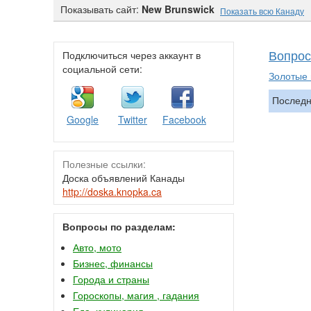
Показывать сайт:
New Brunswick
Показать всю Канаду
Вопрос
Подключиться через аккаунт в
социальной сети:
Золотые
Последн
Google
Twitter
Facebook
Полезные ссылки:
Доска объявлений Канады
http://doska.knopka.ca
Вопросы по разделам:
Авто, мото
Бизнес, финансы
Города и страны
Гороскопы, магия , гадания
Еда, кулинария