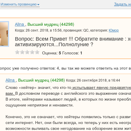
Задать 
Изменить провинцию
Аlina
,
Высший мудрец (44298)
Когда: 26 сент. 2018, в 15:56, провинция: QC, категория:
Юмор
Вопрос: Всем Привет !!! Обратите внимание : 
активизируются...Полнолуние ?
Оценка:
5
Голосов:
1
вопрос уже получено ответов: 4, вы так же можете ответить на этот 
Аlina
,
Высший мудрец (44298)
Когда: 26 сентября 2018, в 16:44
Слово «хейтер» значит, что кто-то
испытывает явную предвзятую
вам.
В дословном переводе с английского это выражение означа
В итоге, хейтерами называют людей, в которых по жизни преоб
ощущение неприязни и ненависти.
Конечно, это не означает, что хейтеры появились только с разв
сети интернет. Нет, они были всегда, но теперь у них есть неог
возможности выливать свое негодование на обозрение всем жит