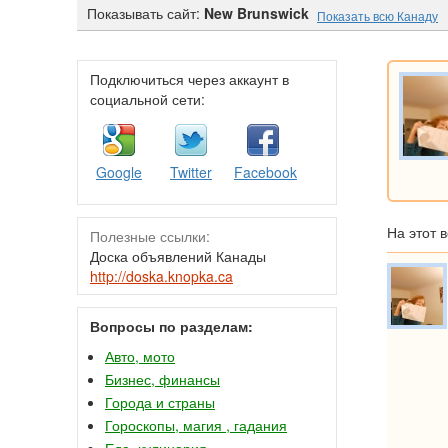
Показывать сайт:
New Brunswick
Показать всю Канаду
Подключиться через аккаунт в
социальной сети:
Google
Twitter
Facebook
На этот 
Полезные ссылки:
Доска объявлений Канады
http://doska.knopka.ca
Вопросы по разделам:
Авто, мото
Бизнес, финансы
Города и страны
Гороскопы, магия , гадания
Еда, кулинария