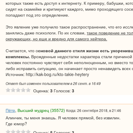
которых также есть доступ к интернету. К примеру, бабушки, ко
сидят на скамейке и критикуют каждого, мимо проходящего сос
попадают под это определение.
Это явление уже получило такое распространение, что его исс
занялись даже психологи. По их словам,
такое поведение не то
окружающих, но еще и вредно для самого хейтера.
Считается, что о
сновой данного стиля жизни есть укоренив
комплексы.
Врожденные недостатки характера стали причиной т
человек постоянно чувствует себя неполноценным, но вместо тог
либо исправить ситуацию, он начинает просто ненавидеть всех
Источник: http://kak-bog.ru/kto-takie-heytery
Ответ был изменен пользователем в 26 сент. в 16:49
Оценка:
3
Голосов:
3
Пётр
,
Высший мудрец (35572)
Когда: 26 сентября 2018, в 21:46
Алинчик, ты меня знаешь. Я человек прямой, без извилин.
Где юмор?
Оценка:
5
Голосов:
3