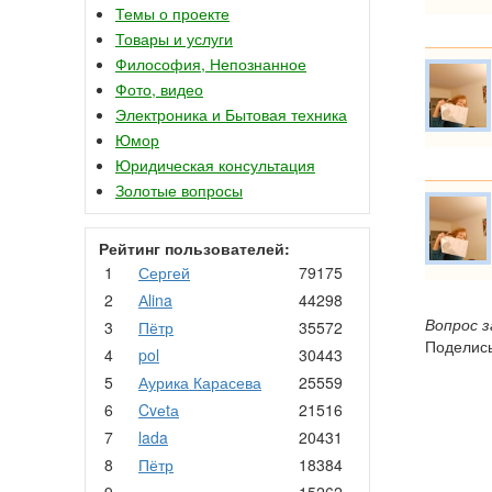
Темы о проекте
Товары и услуги
Философия, Непознанное
Фото, видео
Электроника и Бытовая техника
Юмор
Юридическая консультация
Золотые вопросы
Рейтинг пользователей:
1
Сергей
79175
2
Аlina
44298
Вопрос 
3
Пётр
35572
Поделись
4
pol
30443
5
Аурика Карасева
25559
6
Cvеtа
21516
7
lada
20431
8
Пётр
18384
9
.
15262