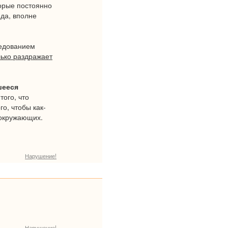
торые постоянно
еда, вполне
ледованием
лько раздражает
шееся
ого, что
о, чтобы как-
 окружающих.
Нарушение!
Нарушение!