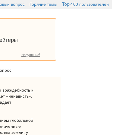
новый вопрос
Горячие темы
Top-100 пользователей
хейтеры
Нарушение!
вопрос
 враждебность к
ет «ненависть».
ладает
итием глобальной
раниченные
елям земли, у