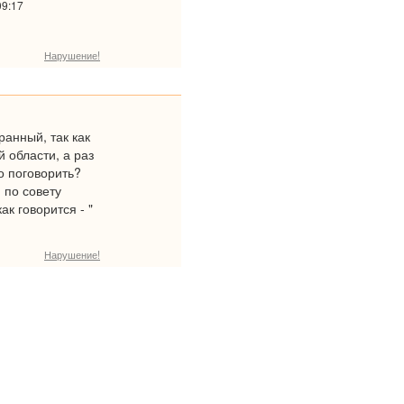
09:17
Нарушение!
ранный, так как
й области, а раз
о поговорить?
 по совету
ак говорится - "
Нарушение!