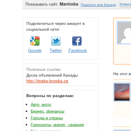
Показывать сайт:
Manitoba
Измен
Показать всю Канаду
Подключиться через аккаунт в
социальной сети:
Google
Twitter
Facebook
Полезные ссылки:
На этот 
Доска объявлений Канады
http://doska.knopka.ca
Вопросы по разделам:
Авто, мото
Бизнес, финансы
Города и страны
Гороскопы, магия , гадания
Еда, кулинария