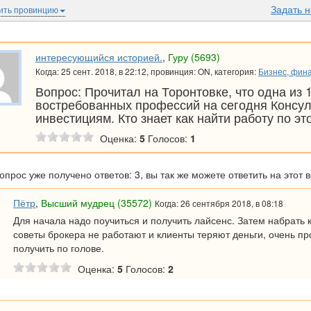
Задать 
ить провинцию
интересующийся историей.
,
Гуру (5693)
Когда: 25 сент. 2018, в 22:12, провинция: ON, категория:
Бизнес, фин
Вопрос: Прочитал на Торонтовке, что одна из 
востребованных профессий на сегодня Консул
инвестициям. Кто знает как найти работу по э
Оценка:
5
Голосов:
1
вопрос уже получено ответов: 3, вы так же можете ответить на этот 
Пётр
,
Высший мудрец (35572)
Когда: 26 сентября 2018, в 08:18
Для начала надо поучиться и получить лайсенс. Затем набрать 
советы брокера не работают и клиенты теряют деньги, очень п
получить по голове.
Оценка:
5
Голосов:
2