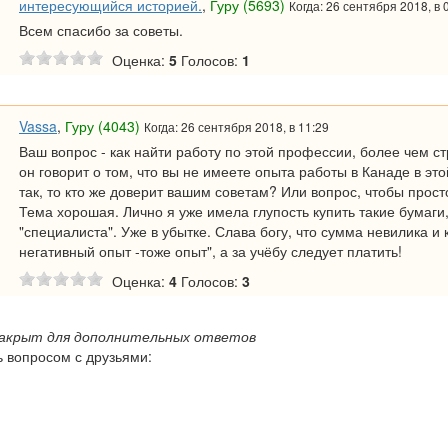
интересующийся историей.
,
Гуру (5693)
Когда: 26 сентября 2018, в 
Всем спасибо за советы.
Оценка:
5
Голосов:
1
Vassa
,
Гуру (4043)
Когда: 26 сентября 2018, в 11:29
Ваш вопрос - как найти работу по этой профессии, более чем ст
он говорит о том, что вы не имеете опыта работы в Канаде в это
так, то кто же доверит вашим советам? Или вопрос, чтобы прост
Тема хорошая. Лично я уже имела глупость купить такие бумаги,
"специалиста". Уже в убытке. Слава богу, что сумма невилика и к
негативный опыт -тоже опыт", а за учёбу следует платить!
Оценка:
4
Голосов:
3
закрыт для дополнительных ответов
 вопросом с друзьями: