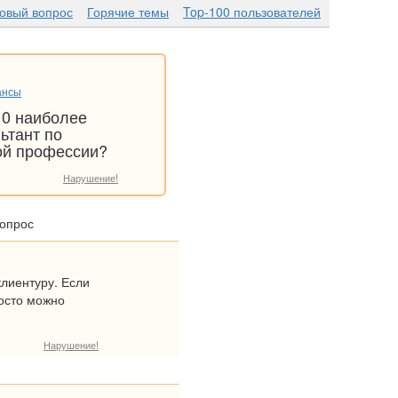
новый вопрос
Горячие темы
Top-100 пользователей
ансы
10 наиболее
ьтант по
той профессии?
Нарушение!
вопрос
клиентуру. Если
росто можно
Нарушение!