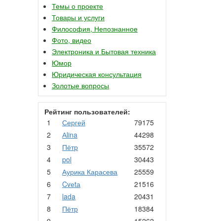
Темы о проекте
Товары и услуги
Философия, Непознанное
Фото, видео
Электроника и Бытовая техника
Юмор
Юридическая консультация
Золотые вопросы
Рейтинг пользователей:
1
Сергей
79175
2
Аlina
44298
3
Пётр
35572
4
pol
30443
5
Аурика Карасева
25559
6
Cvеtа
21516
7
lada
20431
8
Пётр
18384
9
.
15262