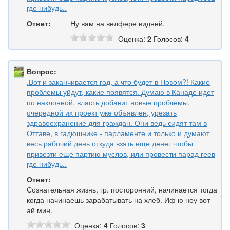
где нибудь..
Ответ:
Ну вам на велфере видней.
Оценка:
2
Голосов:
4
Вопрос:
.Вот и заканчивается год, а что будет в Новом?! Какие
проблемы уйдут, какие появятся. Думаю в Канаде идет
по наклонной, власть добавит новые проблемы,
очередной их проект уже объявлен, урезать
здравоохранение для граждан. Они ведь сидят там в
Оттаве, в гадюшнике - парламенте и только и думают
весь рабочий день откуда взять еще денег чтобы
привезти еще партию муслов, или провести парад геев
где нибудь..
Ответ:
Сознательная жизнь, гр. посторонний, начинается тогда
когда начинаешь зарабатывать на хлеб. Иф ю ноу вот
ай мин.
Оценка:
4
Голосов:
3