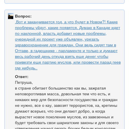
Вопрос:
.Вот и заканчивается год, а что будет в Новом?! Какие
проблемы уйдут, какие появятся. Думаю в Канаде идет
по наклонной, власть добавит новые проблемы,
очередной их проект уже объявлен, урезать
здравоохранение для граждан. Они ведь сидят там в
Оттаве, в гадюшнике - парламенте и только и думают
весь рабочий день откуда взять еще денег чтобы
привезти еще партию муслов, или провести парад геев
где нибудь..
Ответ:
Петруша,
в стране обитает большинство как вы, зажратая
неповоротливая масса, довольная тем что есть, и
никаких мер для безопасности госудаества и граждан
не нужно, все о кау, завозят террористов, ха, кретины
думают всерьез, что они делают добро, а когда
вырастет новое поколение муслов, из завезенных и
будет требовать свои шариатские законы и для своего
утверждения начнут резать бошки белым конодолам..