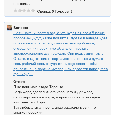
плотники.
Оценка:
5
Голосов:
3
Вопрос:
.Вот и заканчивается год, а что будет в Новом?! Какие
проблемы уйдут, какие появятся. Думаю в Канаде идет
по наклонной, власть добавит новые проблемы,
очередной их проект уже объявлен, урезать
здравоохранение для граждан. Они ведь сидят там в
Оттаве, в гадюшнике - парламенте и только и думают
весь рабочий день откуда взять еще денег чтобы
привезти еще партию муслов, или провести парад геев
где нибудь..
Ответ:
Я не понимаю стадо Торонто
Ведь Форд сделал много хорошего и Дог Форд
баллотировался в мэры, а проголосовали за серое
ничтожество- Тори
Так либеральная пропаганда за...рала мозги что
многие поверили....