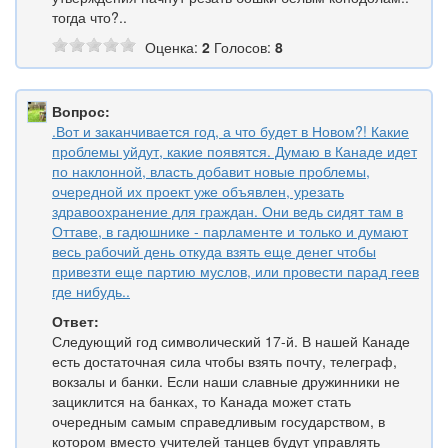
тогда что?..
Оценка:
2
Голосов:
8
Вопрос:
.Вот и заканчивается год, а что будет в Новом?! Какие
проблемы уйдут, какие появятся. Думаю в Канаде идет
по наклонной, власть добавит новые проблемы,
очередной их проект уже объявлен, урезать
здравоохранение для граждан. Они ведь сидят там в
Оттаве, в гадюшнике - парламенте и только и думают
весь рабочий день откуда взять еще денег чтобы
привезти еще партию муслов, или провести парад геев
где нибудь..
Ответ:
Следующий год символический 17-й. В нашей Канаде
есть достаточная сила чтобы взять почту, телеграф,
вокзалы и банки. Если наши славные дружинники не
зациклится на банках, то Канада может стать
очередным самым справедливым государством, в
котором вместо учителей танцев будут управлять