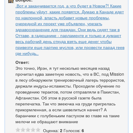
.Вот и заканчивается год, а что будет в Новом?! Какие
проблемы уйдут, какие появятся. Думаю в Канаде идет
по наклонной, власть добавит новые проблемы,
очередной их проект уже объявлен, урезать
здравоохранение для граждан. Они ведь сидят там в
Оттаве, в гадюшнике - парламенте и только и думают
весь рабочий день откуда взять еще денег чтобы
привезти еще партию муслов, или провести парад геев
где нибудь..
Ответ:
Это точно, Ирэн, я тут несколько месяцев назад
прочитал едва заметную новость, что в ВС, под Mission
в лесу обнаружили тренировочный лагерь террористов,
держали индусы-исламисты. Проходили обучение по
проведению терактов, потом отправляли в Пакистан,
Афганистан. Об этом в русской газете была
перепечатка. Так что змеючка на груди пригрелась
прикормленная, а если шевелиться начнет? А
баранчики с голубеньким пастухом во главе на такие
мелочи не обращают внимание
Оценка:
2
Голосов:
6