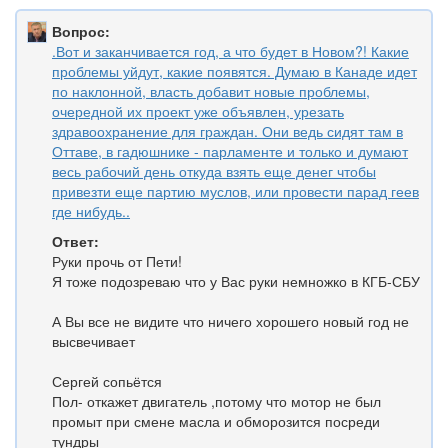
Вопрос:
.Вот и заканчивается год, а что будет в Новом?! Какие
проблемы уйдут, какие появятся. Думаю в Канаде идет
по наклонной, власть добавит новые проблемы,
очередной их проект уже объявлен, урезать
здравоохранение для граждан. Они ведь сидят там в
Оттаве, в гадюшнике - парламенте и только и думают
весь рабочий день откуда взять еще денег чтобы
привезти еще партию муслов, или провести парад геев
где нибудь..
Ответ:
Руки прочь от Пети!
Я тоже подозреваю что у Вас руки немножко в КГБ-СБУ
А Вы все не видите что ничего хорошего новый год не
высвечивает
Сергей сопьётся
Пол- откажет двигатель ,потому что мотор не был
промыт при смене масла и обморозится посреди
тундры