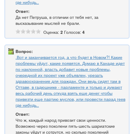
где нибудь..
Ответ:
Да нет Петруша, в отличии от тебя нет, за
высказывание мыслей не брали.
Оценка:
2
Голосов:
4
Вопрос:
.Вот и заканчивается год, а что будет в Новом?! Какие
проблемы уйдут, какие появятся. Думаю в Канаде идет
по наклонной, власть добавит новые проблемы,
очередной их проект уже объявлен, урезать
здравоохранение для граждан. Они ведь сидят там в
Оттаве, в гадюшнике - парламенте и только и думают
весь рабочий день откуда взять еще денег чтобы
привезти еще партию муслов, или провести парад геев
где нибудь..
Ответ:
Что ж, каждый народ привозит свои ценности.
Возможно через поколени пять-шесть шариатские
законы уйдут и сотрутся, но сколько поколений