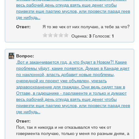
весь рабочий день откуда взять еще денег чтобы
привезти еще партию муслов, или провести парад геев
где нибудь..
Ответ:
Я то же чек от них получаю, а тебе за что?
Оценка:
3
Голосов:
1
Вопрос:
.Вот и заканчивается год, а что будет в Новом?! Какие
проблемы уйдут, какие появятся. Думаю в Канаде идет
по наклонной, власть добавит новые проблемы,
очередной их проект уже объявлен, урезать
здравоохранение для граждан. Они ведь сидят там в
Оттаве, в гадюшнике - парламенте и только и думают
весь рабочий день откуда взять еще денег чтобы
привезти еще партию муслов, или провести парад геев
где нибудь..
Ответ:
Пол, так я никогда и не отказывался что чек от
говермента получаю, только у меня по разным дням, а