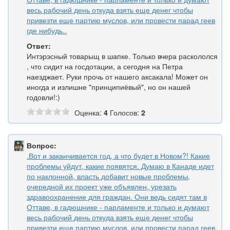
весь рабочий день откуда взять еще денег чтобы
привезти еще партию муслов, или провести парад геев
где нибудь..
Ответ:
Интэрэсный товарыщ в шапке. Только вчера раскололся
, что сидит на госдотации, а сегодня на Петра
наезджает. Руки прочь от нашего аксакала! Может он
иногда и излишне "принципиёвый", но он нашей
годовли!:)
Оценка:
4
Голосов:
2
Вопрос:
.Вот и заканчивается год, а что будет в Новом?! Какие
проблемы уйдут, какие появятся. Думаю в Канаде идет
по наклонной, власть добавит новые проблемы,
очередной их проект уже объявлен, урезать
здравоохранение для граждан. Они ведь сидят там в
Оттаве, в гадюшнике - парламенте и только и думают
весь рабочий день откуда взять еще денег чтобы
привезти еще партию муслов, или провести парад геев