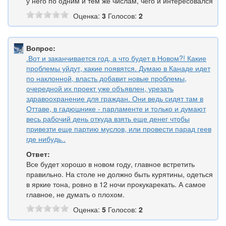
у него по одним и тем же числам, чего и интересовался
Оценка:
3
Голосов:
2
Вопрос:
.Вот и заканчивается год, а что будет в Новом?! Какие
проблемы уйдут, какие появятся. Думаю в Канаде идет
по наклонной, власть добавит новые проблемы,
очередной их проект уже объявлен, урезать
здравоохранение для граждан. Они ведь сидят там в
Оттаве, в гадюшнике - парламенте и только и думают
весь рабочий день откуда взять еще денег чтобы
привезти еще партию муслов, или провести парад геев
где нибудь..
Ответ:
Все будет хорошо в новом году, главное встретить
правильно. На столе не должно быть курятины, одеться
в яркие тона, ровно в 12 ночи прокукарекать. А самое
главное, не думать о плохом.
Оценка:
5
Голосов:
2