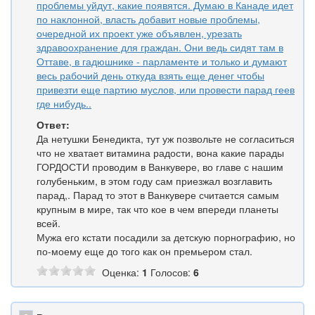
проблемы уйдут, какие появятся. Думаю в Канаде идет
по наклонной, власть добавит новые проблемы,
очередной их проект уже объявлен, урезать
здравоохранение для граждан. Они ведь сидят там в
Оттаве, в гадюшнике - парламенте и только и думают
весь рабочий день откуда взять еще денег чтобы
привезти еще партию муслов, или провести парад геев
где нибудь..
Ответ:
Да нетушки Бенедикта, тут уж позвольте не согласиться
что не хватает витамина радости, вона какие парады
ГОРДОСТИ проводим в Ванкувере, во главе с нашим
голубеньким, в этом году сам приезжал возглавить
парад,. Парад то этот в Ванкувере считается самым
крупным в мире, так что кое в чем впереди планеты
всей.
Мужа его кстати посадили за детскую порнографию, но
по-моему еще до того как он премьером стал.
Оценка:
1
Голосов:
6