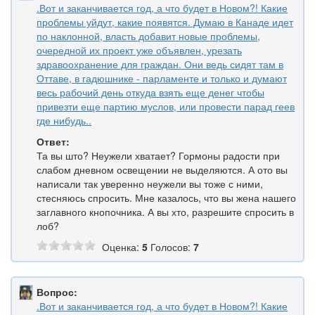
.Вот и заканчивается год, а что будет в Новом?! Какие
проблемы уйдут, какие появятся. Думаю в Канаде идет
по наклонной, власть добавит новые проблемы,
очередной их проект уже объявлен, урезать
здравоохранение для граждан. Они ведь сидят там в
Оттаве, в гадюшнике - парламенте и только и думают
весь рабочий день откуда взять еще денег чтобы
привезти еще партию муслов, или провести парад геев
где нибудь..
Ответ:
Та вы што? Неужели хватает? Гормоны радости при
слабом дневном освещении не выделяются. А ото вы
написали так уверенно неужели вы тоже с ними,
стесняюсь спросить. Мне казалось, что вы жена нашего
заглавного кнопочника. А вы хто, разрешите спросить в
лоб?
Оценка:
5
Голосов:
7
Вопрос:
.Вот и заканчивается год, а что будет в Новом?! Какие