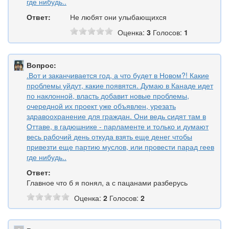
где нибудь..
Ответ:
Не любят они улыбающихся
Оценка:
3
Голосов:
1
Вопрос:
.Вот и заканчивается год, а что будет в Новом?! Какие
проблемы уйдут, какие появятся. Думаю в Канаде идет
по наклонной, власть добавит новые проблемы,
очередной их проект уже объявлен, урезать
здравоохранение для граждан. Они ведь сидят там в
Оттаве, в гадюшнике - парламенте и только и думают
весь рабочий день откуда взять еще денег чтобы
привезти еще партию муслов, или провести парад геев
где нибудь..
Ответ:
Главное что б я понял, а с пацанами разберусь
Оценка:
2
Голосов:
2