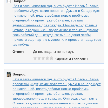
Вопрос:
.Вот и заканчивается год, а что будет в Новом?! Какие
проблемы уйдут, какие появятся. Думаю в Канаде идет
по наклонной, власть добавит новые проблемы,
очередной их проект уже объявлен, урезать
здравоохранение для граждан. Они ведь сидят там в
Оттаве, в гадюшнике - парламенте и только и думают
весь рабочий день откуда взять еще денег чтобы
привезти еще партию муслов, или провести парад геев
где нибудь..
Ответ:
Да не, пацаны не поймут.
Оценка:
3
Голосов:
1
Вопрос:
.Вот и заканчивается год, а что будет в Новом?! Какие
проблемы уйдут, какие появятся. Думаю в Канаде идет
по наклонной, власть добавит новые проблемы,
очередной их проект уже объявлен, урезать
здравоохранение для граждан. Они ведь сидят там в
Оттаве, в гадюшнике - парламенте и только и думают
весь рабочий день откуда взять еще денег чтобы