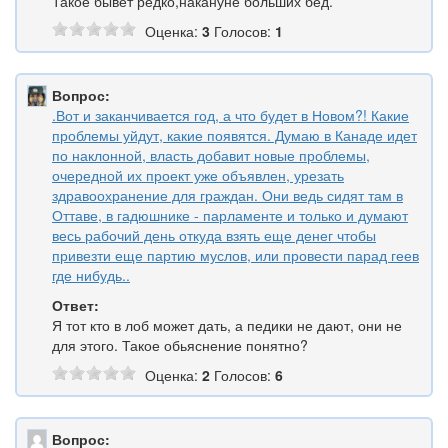
Такое бывет редко,накануне больших бед.
Оценка:
3
Голосов:
1
Вопрос:
.Вот и заканчивается год, а что будет в Новом?! Какие
проблемы уйдут, какие появятся. Думаю в Канаде идет
по наклонной, власть добавит новые проблемы,
очередной их проект уже объявлен, урезать
здравоохранение для граждан. Они ведь сидят там в
Оттаве, в гадюшнике - парламенте и только и думают
весь рабочий день откуда взять еще денег чтобы
привезти еще партию муслов, или провести парад геев
где нибудь..
Ответ:
Я тот кто в лоб может дать, а педики не дают, они не
для этого. Такое обьяснение понятно?
Оценка:
2
Голосов:
6
Вопрос: