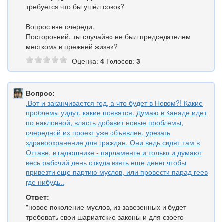
требуется что бы ушёл совок?
Вопрос вне очереди.
Посторонний, ты случайно не был председателем
месткома в прежней жизни?
Оценка:
4
Голосов:
3
Вопрос:
.Вот и заканчивается год, а что будет в Новом?! Какие
проблемы уйдут, какие появятся. Думаю в Канаде идет
по наклонной, власть добавит новые проблемы,
очередной их проект уже объявлен, урезать
здравоохранение для граждан. Они ведь сидят там в
Оттаве, в гадюшнике - парламенте и только и думают
весь рабочий день откуда взять еще денег чтобы
привезти еще партию муслов, или провести парад геев
где нибудь..
Ответ:
"новое поколение муслов, из завезенных и будет
требовать свои шариатские законы и для своего