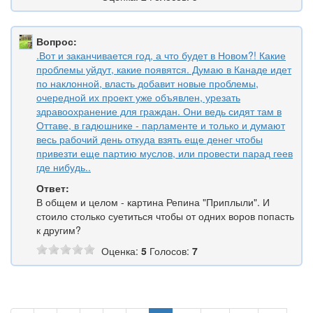
Вопрос:
.Вот и заканчивается год, а что будет в Новом?! Какие
проблемы уйдут, какие появятся. Думаю в Канаде идет
по наклонной, власть добавит новые проблемы,
очередной их проект уже объявлен, урезать
здравоохранение для граждан. Они ведь сидят там в
Оттаве, в гадюшнике - парламенте и только и думают
весь рабочий день откуда взять еще денег чтобы
привезти еще партию муслов, или провести парад геев
где нибудь..
Ответ:
В общем и целом - картина Репина "Приплыли". И
стоило столько суетиться чтобы от одних воров попасть
к другим?
Оценка:
5
Голосов:
7