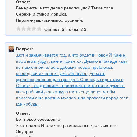
Ответ:
Бенедикта, а кто делал революцию? Такие типа
Серёжи и Умной Иришки.
Ипримкнувшийкнимпосторонний.
Оценка:
5
Голосов:
3
Вопрос:
.Вот и заканчивается год, а что будет в Новом?! Какие
проблемы уйдут, какие появятся. Думаю в Канаде идет
по наклонной, власть добавит новые проблемы,
очередной их проект уже объявлен, урезать
здравоохранение для граждан. Они ведь сидят там в
Оттаве, в гадюшнике - парламенте и только и думают
весь рабочий день откуда взять еще денег чтобы
привезти еще партию муслов, или провести парад геев
где нибудь..
Ответ:
Вот новое сообщение
У католиков Италии не разжижелась кровь святого
Януария