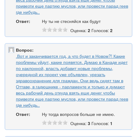
привезти еще партию муслов, или провести парад геев
где нибудь..
Ответ:
Ну ты не стесняйся как будут
Оценка:
2
Голосов:
2
Вопрос:
.Вот и заканчивается год, а что будет в Новом?! Какие
проблемы уйдут, какие появятся. Думаю в Канаде идет
по наклонной, власть добавит новые проблемы,
очередной их проект уже объявлен, урезать
здравоохранение для граждан. Они ведь сидят там в
Оттаве, в гадюшнике - парламенте и только и думают
весь рабочий день откуда взять еще денег чтобы
привезти еще партию муслов, или провести парад геев
где нибудь..
Ответ:
Ну тогда вопросов больше не имею.
Оценка:
3
Голосов:
1