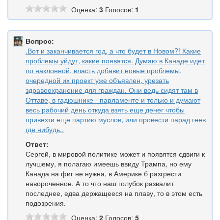
Оценка:
3
Голосов:
1
Вопрос:
.Вот и заканчивается год, а что будет в Новом?! Какие
проблемы уйдут, какие появятся. Думаю в Канаде идет
по наклонной, власть добавит новые проблемы,
очередной их проект уже объявлен, урезать
здравоохранение для граждан. Они ведь сидят там в
Оттаве, в гадюшнике - парламенте и только и думают
весь рабочий день откуда взять еще денег чтобы
привезти еще партию муслов, или провести парад геев
где нибудь..
Ответ:
Сергей, в мировой политике может и появятся сдвиги к
лучшему, я полагаю имеешь ввиду Трампа, но ему
Канада на фиг не нужна, в Америке б разгрести
навороченное. А то что наш голубок развалит
последнее, едва держащееся на плаву, то в этом есть
подозрения.
Оценка:
2
Голосов:
5