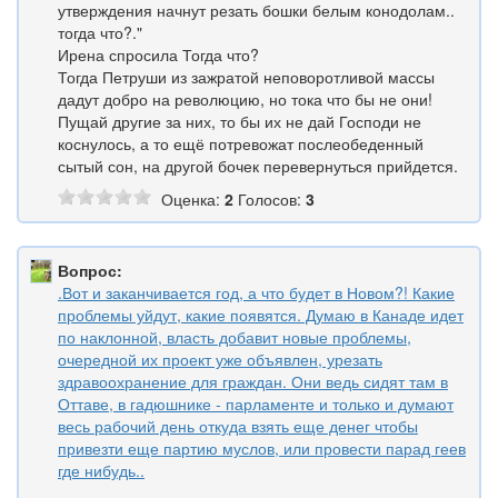
утверждения начнут резать бошки белым конодолам..
тогда что?."
Ирена спросила Тогда что?
Тогда Петруши из зажратой неповоротливой массы
дадут добро на революцию, но тока что бы не они!
Пущай другие за них, то бы их не дай Господи не
коснулось, а то ещё потревожат послеобеденный
сытый сон, на другой бочек перевернуться прийдется.
Оценка:
2
Голосов:
3
Вопрос:
.Вот и заканчивается год, а что будет в Новом?! Какие
проблемы уйдут, какие появятся. Думаю в Канаде идет
по наклонной, власть добавит новые проблемы,
очередной их проект уже объявлен, урезать
здравоохранение для граждан. Они ведь сидят там в
Оттаве, в гадюшнике - парламенте и только и думают
весь рабочий день откуда взять еще денег чтобы
привезти еще партию муслов, или провести парад геев
где нибудь..