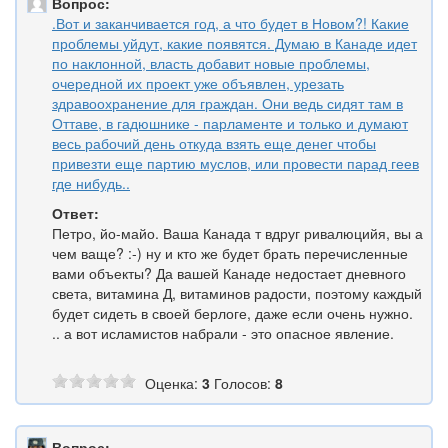
Вопрос:
.Вот и заканчивается год, а что будет в Новом?! Какие
проблемы уйдут, какие появятся. Думаю в Канаде идет
по наклонной, власть добавит новые проблемы,
очередной их проект уже объявлен, урезать
здравоохранение для граждан. Они ведь сидят там в
Оттаве, в гадюшнике - парламенте и только и думают
весь рабочий день откуда взять еще денег чтобы
привезти еще партию муслов, или провести парад геев
где нибудь..
Ответ:
Петро, йо-майо. Ваша Канада т вдруг ривалюцийя, вы а
чем ваще? :-) ну и кто же будет брать перечисленные
вами объекты? Да вашей Канаде недостает дневного
света, витамина Д, витаминов радости, поэтому каждый
будет сидеть в своей берлоге, даже если очень нужно.
.. а вот исламистов набрали - это опасное явление.
Оценка:
3
Голосов:
8
Вопрос: