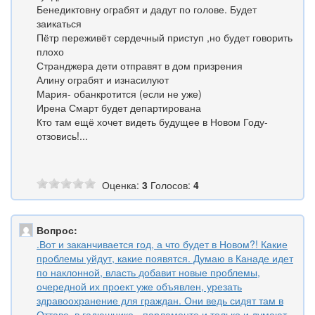
Бенедиктовну ограбят и дадут по голове. Будет
заикаться
Пётр переживёт сердечный приступ ,но будет говорить
плохо
Странджера дети отправят в дом призрения
Алину ограбят и изнасилуют
Мария- обанкротится (если не уже)
Ирена Смарт будет департирована
Кто там ещё хочет видеть будущее в Новом Году-
отзовись!...
Оценка:
3
Голосов:
4
Вопрос:
.Вот и заканчивается год, а что будет в Новом?! Какие
проблемы уйдут, какие появятся. Думаю в Канаде идет
по наклонной, власть добавит новые проблемы,
очередной их проект уже объявлен, урезать
здравоохранение для граждан. Они ведь сидят там в
Оттаве, в гадюшнике - парламенте и только и думают