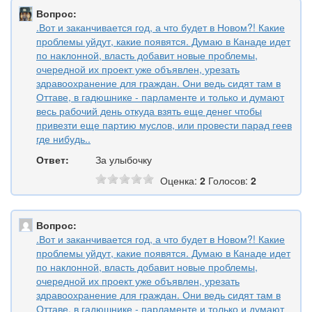
Вопрос:
.Вот и заканчивается год, а что будет в Новом?! Какие
проблемы уйдут, какие появятся. Думаю в Канаде идет
по наклонной, власть добавит новые проблемы,
очередной их проект уже объявлен, урезать
здравоохранение для граждан. Они ведь сидят там в
Оттаве, в гадюшнике - парламенте и только и думают
весь рабочий день откуда взять еще денег чтобы
привезти еще партию муслов, или провести парад геев
где нибудь..
Ответ:
За улыбочку
Оценка:
2
Голосов:
2
Вопрос:
.Вот и заканчивается год, а что будет в Новом?! Какие
проблемы уйдут, какие появятся. Думаю в Канаде идет
по наклонной, власть добавит новые проблемы,
очередной их проект уже объявлен, урезать
здравоохранение для граждан. Они ведь сидят там в
Оттаве, в гадюшнике - парламенте и только и думают